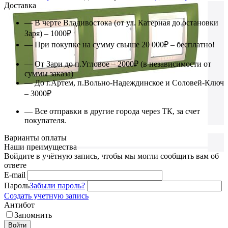
Доставка
— В черте Владивостока (от ул. Катерная до остановки
Заря) – 1000₽
— При покупке на сумму свыше 20 000₽ – бесплатно!
— От Зари до п.Угловое – 2000₽ (в независимости от
суммы заказа)
— До г.Артем, п.Вольно-Надеждинское и Соловей-Ключ
– 3000₽
— Все отправки в другие города через ТК, за счет
покупателя.
Варианты оплаты
Наши преимущества
Войдите в учётную запись, чтобы мы могли сообщить вам об
ответе
E-mail
Пароль
Забыли пароль?
Создать учетную запись
Антибот
Запомнить
Войти