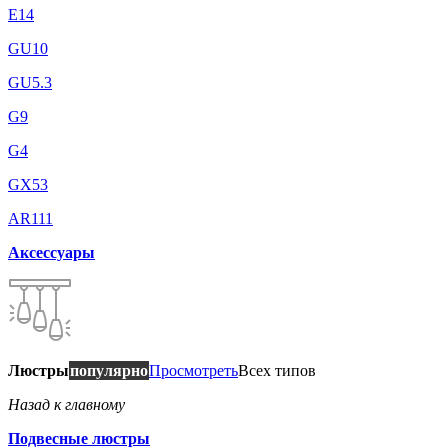
E14
GU10
GU5.3
G9
G4
GX53
AR111
Аксессуары
Люстры
популярно
Просмотреть
Всех типов
Назад к главному
Подвесные люстры