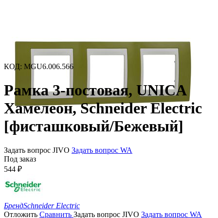
КОД
:
MGU6.006.566
Рамка 3-постовая, UNICA
Хамелеон, Schneider Electric
[фисташковый/Бежевый]
Задать вопрос JIVO
Задать вопрос WA
Под заказ
544
₽
Бренд
Schneider Electric
Отложить
Сравнить
Задать вопрос JIVO
Задать вопрос WA