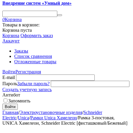
Внедрение систем «Умный дом»
0
Корзина
Товары в корзине:
Корзина пуста
Корзина
Оформить заказ
Аккаунт
Заказы
Список сравнения
Отложенные товары
Войти
Регистрация
E-mail
Пароль
Забыли пароль?
Создать учетную запись
Антибот
Запомнить
Войти
Главная
/
Электроустановочные изделия
/
Schneider
Electric
/
Unica
/
Рамки Unica Хамелеон
/
Рамка 3-постовая,
UNICA Хамелеон, Schneider Electric [фисташковый/Бежевый]