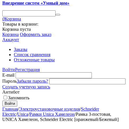
Внедрение систем «Умный дом»
0
Корзина
Товары в корзине:
Корзина пуста
Корзина
Оформить заказ
Аккаунт
Заказы
Список сравнения
Отложенные товары
Войти
Регистрация
E-mail
Пароль
Забыли пароль?
Создать учетную запись
Антибот
Запомнить
Войти
Главная
/
Электроустановочные изделия
/
Schneider
Electric
/
Unica
/
Рамки Unica Хамелеон
/
Рамка 3-постовая,
UNICA Хамелеон, Schneider Electric [оранжевый/Бежевый]