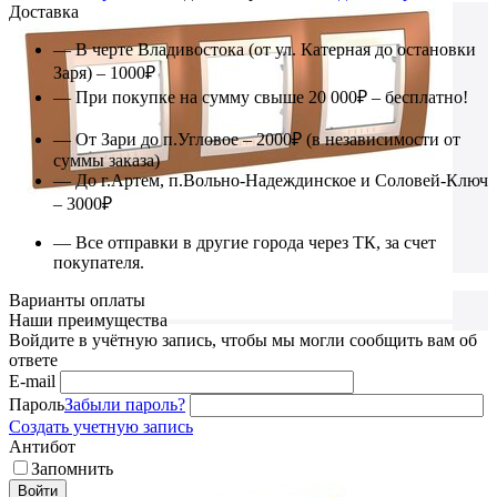
Доставка
— В черте Владивостока (от ул. Катерная до остановки
Заря) – 1000₽
— При покупке на сумму свыше 20 000₽ – бесплатно!
— От Зари до п.Угловое – 2000₽ (в независимости от
суммы заказа)
— До г.Артем, п.Вольно-Надеждинское и Соловей-Ключ
– 3000₽
— Все отправки в другие города через ТК, за счет
покупателя.
Варианты оплаты
Наши преимущества
Войдите в учётную запись, чтобы мы могли сообщить вам об
ответе
E-mail
Пароль
Забыли пароль?
Создать учетную запись
Антибот
Запомнить
Войти