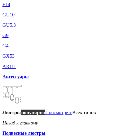
E14
GU10
GU5.3
G9
G4
GX53
AR111
Аксессуары
Люстры
популярно
Просмотреть
Всех типов
Назад к главному
Подвесные люстры