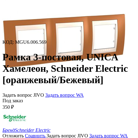
КОД
:
MGU6.006.569
Рамка 3-постовая, UNICA
Хамелеон, Schneider Electric
[оранжевый/Бежевый]
Задать вопрос JIVO
Задать вопрос WA
Под заказ
350
₽
Бренд
Schneider Electric
Отложить
Сравнить
Задать вопрос JIVO
Задать вопрос WA