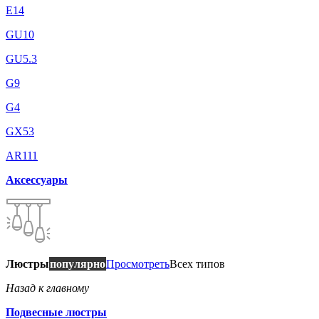
E14
GU10
GU5.3
G9
G4
GX53
AR111
Аксессуары
Люстры
популярно
Просмотреть
Всех типов
Назад к главному
Подвесные люстры