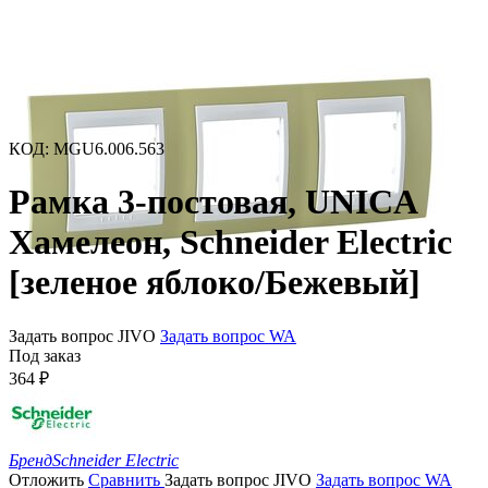
КОД
:
MGU6.006.563
Рамка 3-постовая, UNICA
Хамелеон, Schneider Electric
[зеленое яблоко/Бежевый]
Задать вопрос JIVO
Задать вопрос WA
Под заказ
364
₽
Бренд
Schneider Electric
Отложить
Сравнить
Задать вопрос JIVO
Задать вопрос WA