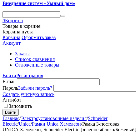
Внедрение систем «Умный дом»
0
Корзина
Товары в корзине:
Корзина пуста
Корзина
Оформить заказ
Аккаунт
Заказы
Список сравнения
Отложенные товары
Войти
Регистрация
E-mail
Пароль
Забыли пароль?
Создать учетную запись
Антибот
Запомнить
Войти
Главная
/
Электроустановочные изделия
/
Schneider
Electric
/
Unica
/
Рамки Unica Хамелеон
/
Рамка 3-постовая,
UNICA Хамелеон, Schneider Electric [зеленое яблоко/Бежевый]