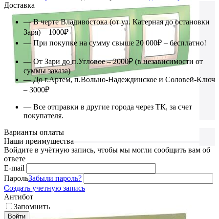
Доставка
— В черте Владивостока (от ул. Катерная до остановки
Заря) – 1000₽
— При покупке на сумму свыше 20 000₽ – бесплатно!
— От Зари до п.Угловое – 2000₽ (в независимости от
суммы заказа)
— До г.Артем, п.Вольно-Надеждинское и Соловей-Ключ
– 3000₽
— Все отправки в другие города через ТК, за счет
покупателя.
Варианты оплаты
Наши преимущества
Войдите в учётную запись, чтобы мы могли сообщить вам об
ответе
E-mail
Пароль
Забыли пароль?
Создать учетную запись
Антибот
Запомнить
Войти