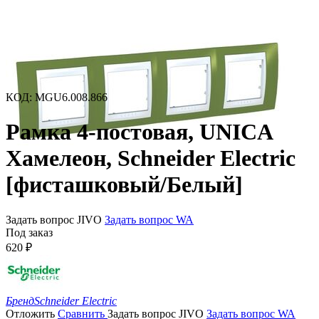
КОД
:
MGU6.008.866
Рамка 4-постовая, UNICA
Хамелеон, Schneider Electric
[фисташковый/Белый]
Задать вопрос JIVO
Задать вопрос WA
Под заказ
620
₽
Бренд
Schneider Electric
Отложить
Сравнить
Задать вопрос JIVO
Задать вопрос WA