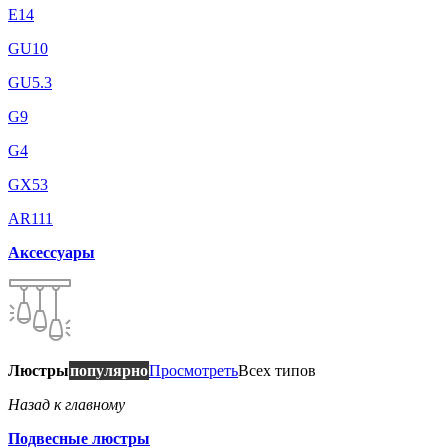
E14
GU10
GU5.3
G9
G4
GX53
AR111
Аксессуары
Люстры
популярно
Просмотреть
Всех типов
Назад к главному
Подвесные люстры