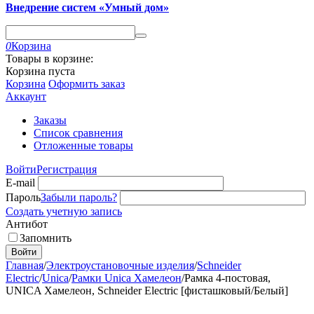
Внедрение систем «Умный дом»
0
Корзина
Товары в корзине:
Корзина пуста
Корзина
Оформить заказ
Аккаунт
Заказы
Список сравнения
Отложенные товары
Войти
Регистрация
E-mail
Пароль
Забыли пароль?
Создать учетную запись
Антибот
Запомнить
Войти
Главная
/
Электроустановочные изделия
/
Schneider
Electric
/
Unica
/
Рамки Unica Хамелеон
/
Рамка 4-постовая,
UNICA Хамелеон, Schneider Electric [фисташковый/Белый]