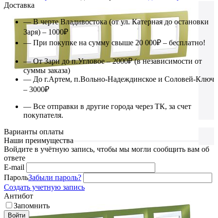
Доставка
— В черте Владивостока (от ул. Катерная до остановки
Заря) – 1000₽
— При покупке на сумму свыше 20 000₽ – бесплатно!
— От Зари до п.Угловое – 2000₽ (в независимости от
суммы заказа)
— До г.Артем, п.Вольно-Надеждинское и Соловей-Ключ
– 3000₽
— Все отправки в другие города через ТК, за счет
покупателя.
Варианты оплаты
Наши преимущества
Войдите в учётную запись, чтобы мы могли сообщить вам об
ответе
E-mail
Пароль
Забыли пароль?
Создать учетную запись
Антибот
Запомнить
Войти