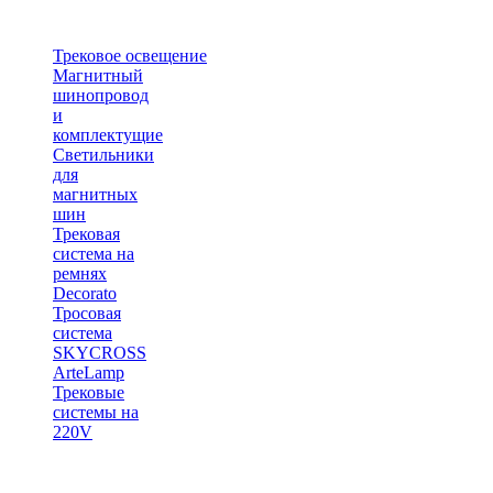
Трековое освещение
Магнитный
шинопровод
и
комплектущие
Светильники
для
магнитных
шин
Трековая
система на
ремнях
Decorato
Тросовая
система
SKYCROSS
ArteLamp
Трековые
системы на
220V