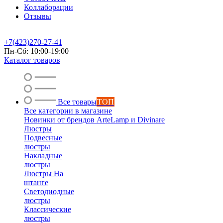
Коллаборации
Отзывы
+7(423)270-27-41
Пн-Сб: 10:00-19:00
Каталог товаров
Все товары
ТОП
Все категории в магазине
Новинки от брендов ArteLamp и Divinare
Люстры
Подвесные
люстры
Накладные
люстры
Люстры На
штанге
Светодиодные
люстры
Классические
люстры