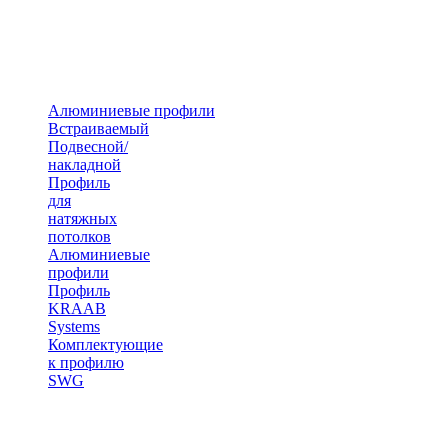
Алюминиевые профили
Встраиваемый
Подвесной/
накладной
Профиль
для
натяжных
потолков
Алюминиевые
профили
Профиль
KRAAB
Systems
Комплектующие
к профилю
SWG