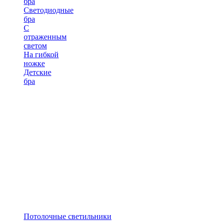
бра
Светодиодные
бра
С
отраженным
светом
На гибкой
ножке
Детские
бра
Потолочные светильники