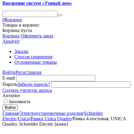
Внедрение систем «Умный дом»
0
Корзина
Товары в корзине:
Корзина пуста
Корзина
Оформить заказ
Аккаунт
Заказы
Список сравнения
Отложенные товары
Войти
Регистрация
E-mail
Пароль
Забыли пароль?
Создать учетную запись
Антибот
Запомнить
Войти
Главная
/
Электроустановочные изделия
/
Schneider
Electric
/
Unica
/
Рамки Unica Quadro
/
Рамка 4-постовая, UNICA
Quadro, Schneider Electric [киви]