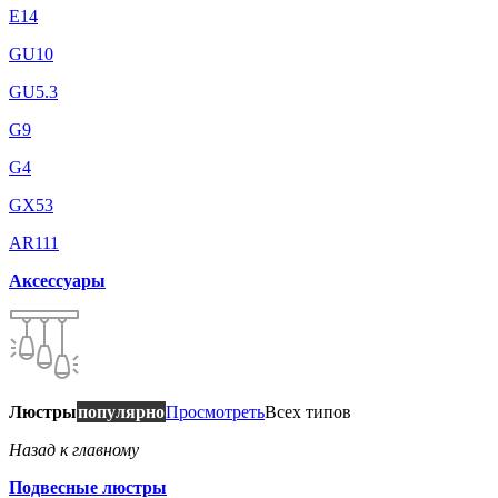
E14
GU10
GU5.3
G9
G4
GX53
AR111
Аксессуары
Люстры
популярно
Просмотреть
Всех типов
Назад к главному
Подвесные люстры