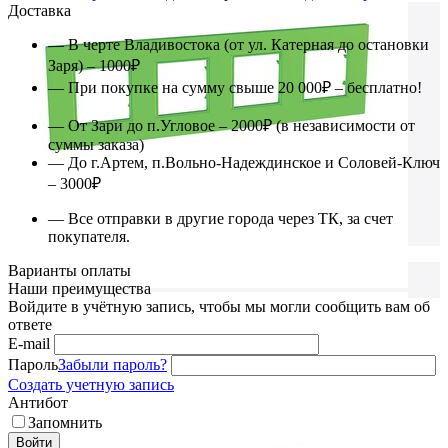
Доставка
— В черте Владивостока (от ул. Катерная до остановки
Заря) – 1000₽
— При покупке на сумму свыше 20 000₽ – бесплатно!
— От Зари до п.Угловое – 2000₽ (в независимости от
суммы заказа)
— До г.Артем, п.Вольно-Надеждинское и Соловей-Ключ
– 3000₽
— Все отправки в другие города через ТК, за счет
покупателя.
Варианты оплаты
Наши преимущества
Войдите в учётную запись, чтобы мы могли сообщить вам об
ответе
E-mail
Пароль
Забыли пароль?
Создать учетную запись
Антибот
Запомнить
Войти