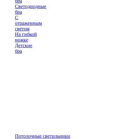
бра
Светодиодные
бра
С
отраженным
светом
На гибкой
ножке
Детские
бра
Потолочные светильники