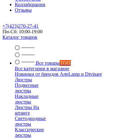
Коллаборации
Отзывы
+7(423)270-27-41
Пн-Сб: 10:00-19:00
Каталог товаров
Все товары
ТОП
Все категории в магазине
Новинки от брендов ArteLamp и Divinare
Люстры
Подвесные
люстры
Накладные
люстры
Люстры На
штанге
Светодиодные
люстры
Классические
люстры