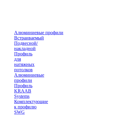
Алюминиевые профили
Встраиваемый
Подвесной/
накладной
Профиль
для
натяжных
потолков
Алюминиевые
профили
Профиль
KRAAB
Systems
Комплектующие
к профилю
SWG