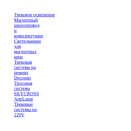
Трековое освещение
Магнитный
шинопровод
и
комплектущие
Светильники
для
магнитных
шин
Трековая
система на
ремнях
Decorato
Тросовая
система
SKYCROSS
ArteLamp
Трековые
системы на
220V