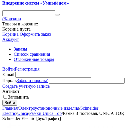
Внедрение систем «Умный дом»
0
Корзина
Товары в корзине:
Корзина пуста
Корзина
Оформить заказ
Аккаунт
Заказы
Список сравнения
Отложенные товары
Войти
Регистрация
E-mail
Пароль
Забыли пароль?
Создать учетную запись
Антибот
Запомнить
Войти
Главная
/
Электроустановочные изделия
/
Schneider
Electric
/
Unica
/
Рамки Unica Top
/
Рамка 3-постовая, UNICA TOP,
Schneider Electric [бук/Графит]