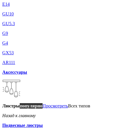
E14
GU10
GU5.3
G9
G4
GX53
AR111
Аксессуары
Люстры
популярно
Просмотреть
Всех типов
Назад к главному
Подвесные люстры