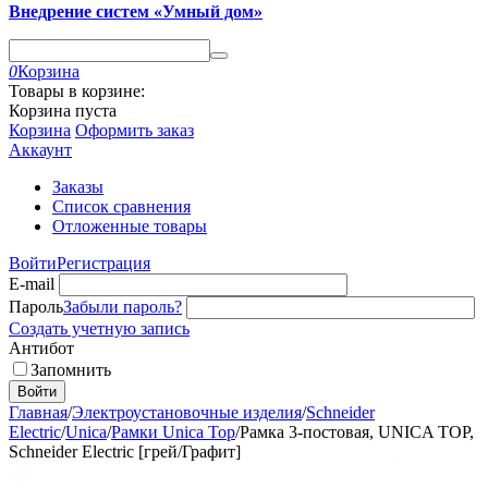
Внедрение систем «Умный дом»
0
Корзина
Товары в корзине:
Корзина пуста
Корзина
Оформить заказ
Аккаунт
Заказы
Список сравнения
Отложенные товары
Войти
Регистрация
E-mail
Пароль
Забыли пароль?
Создать учетную запись
Антибот
Запомнить
Войти
Главная
/
Электроустановочные изделия
/
Schneider
Electric
/
Unica
/
Рамки Unica Top
/
Рамка 3-постовая, UNICA TOP,
Schneider Electric [грей/Графит]