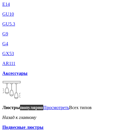
E14
GU10
GU5.3
G9
G4
GX53
AR111
Аксессуары
Люстры
популярно
Просмотреть
Всех типов
Назад к главному
Подвесные люстры