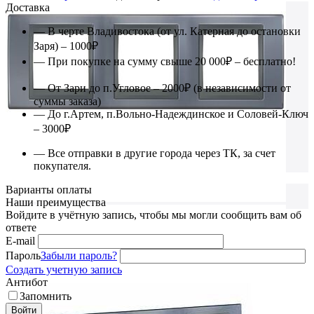
Доставка
— В черте Владивостока (от ул. Катерная до остановки
Заря) – 1000₽
— При покупке на сумму свыше 20 000₽ – бесплатно!
— От Зари до п.Угловое – 2000₽ (в независимости от
суммы заказа)
— До г.Артем, п.Вольно-Надеждинское и Соловей-Ключ
– 3000₽
— Все отправки в другие города через ТК, за счет
покупателя.
Варианты оплаты
Наши преимущества
Войдите в учётную запись, чтобы мы могли сообщить вам об
ответе
E-mail
Пароль
Забыли пароль?
Создать учетную запись
Антибот
Запомнить
Войти