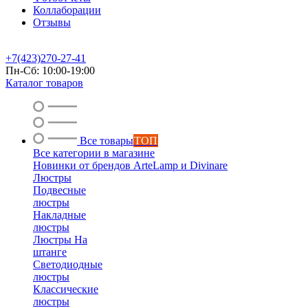
Коллаборации
Отзывы
+7(423)270-27-41
Пн-Сб: 10:00-19:00
Каталог товаров
Все товары
ТОП
Все категории в магазине
Новинки от брендов ArteLamp и Divinare
Люстры
Подвесные
люстры
Накладные
люстры
Люстры На
штанге
Светодиодные
люстры
Классические
люстры