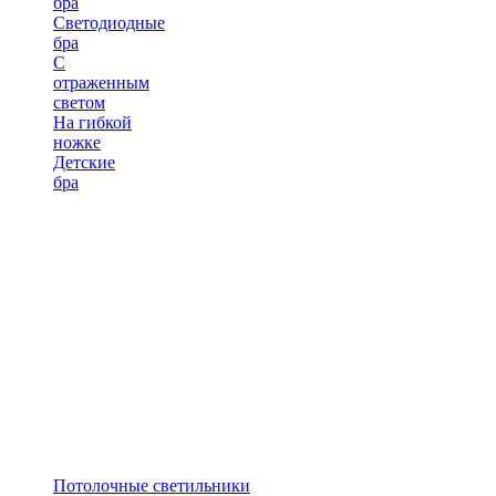
бра
Светодиодные
бра
С
отраженным
светом
На гибкой
ножке
Детские
бра
Потолочные светильники