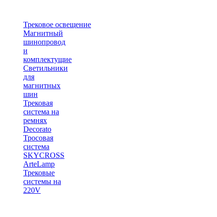
Трековое освещение
Магнитный
шинопровод
и
комплектущие
Светильники
для
магнитных
шин
Трековая
система на
ремнях
Decorato
Тросовая
система
SKYCROSS
ArteLamp
Трековые
системы на
220V