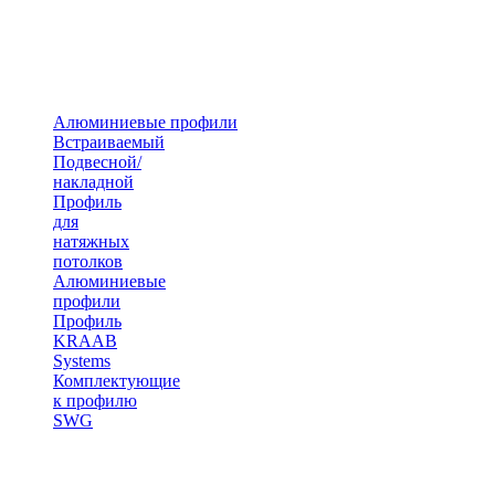
Алюминиевые профили
Встраиваемый
Подвесной/
накладной
Профиль
для
натяжных
потолков
Алюминиевые
профили
Профиль
KRAAB
Systems
Комплектующие
к профилю
SWG