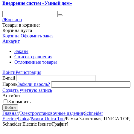
Внедрение систем «Умный дом»
0
Корзина
Товары в корзине:
Корзина пуста
Корзина
Оформить заказ
Аккаунт
Заказы
Список сравнения
Отложенные товары
Войти
Регистрация
E-mail
Пароль
Забыли пароль?
Создать учетную запись
Антибот
Запомнить
Войти
Главная
/
Электроустановочные изделия
/
Schneider
Electric
/
Unica
/
Рамки Unica Top
/
Рамка 3-постовая, UNICA TOP,
Schneider Electric [венге/Графит]