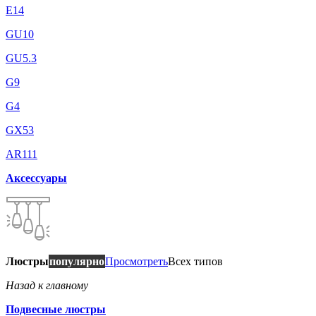
E14
GU10
GU5.3
G9
G4
GX53
AR111
Аксессуары
Люстры
популярно
Просмотреть
Всех типов
Назад к главному
Подвесные люстры