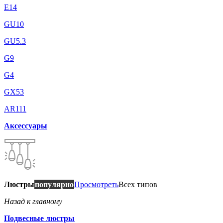
E14
GU10
GU5.3
G9
G4
GX53
AR111
Аксессуары
Люстры
популярно
Просмотреть
Всех типов
Назад к главному
Подвесные люстры