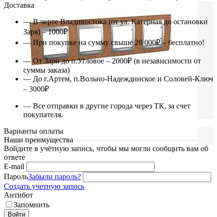
Доставка
— В черте Владивостока (от ул. Катерная до остановки
Заря) – 1000₽
— При покупке на сумму свыше 20 000₽ – бесплатно!
— От Зари до п.Угловое – 2000₽ (в независимости от
суммы заказа)
— До г.Артем, п.Вольно-Надеждинское и Соловей-Ключ
– 3000₽
— Все отправки в другие города через ТК, за счет
покупателя.
Варианты оплаты
Наши преимущества
Войдите в учётную запись, чтобы мы могли сообщить вам об
ответе
E-mail
Пароль
Забыли пароль?
Создать учетную запись
Антибот
Запомнить
Войти