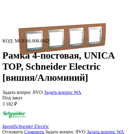
КОД
:
MGU66.008.0M2
Рамка 4-постовая, UNICA
TOP, Schneider Electric
[вишня/Алюминий]
Задать вопрос JIVO
Задать вопрос WA
Под заказ
3 182
₽
Бренд
Schneider Electric
Отложить
Сравнить
Задать вопрос JIVO
Задать вопрос WA