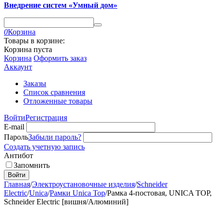
Внедрение систем «Умный дом»
0
Корзина
Товары в корзине:
Корзина пуста
Корзина
Оформить заказ
Аккаунт
Заказы
Список сравнения
Отложенные товары
Войти
Регистрация
E-mail
Пароль
Забыли пароль?
Создать учетную запись
Антибот
Запомнить
Войти
Главная
/
Электроустановочные изделия
/
Schneider
Electric
/
Unica
/
Рамки Unica Top
/
Рамка 4-постовая, UNICA TOP,
Schneider Electric [вишня/Алюминий]