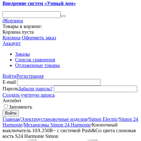
Внедрение систем «Умный дом»
0
Корзина
Товары в корзине:
Корзина пуста
Корзина
Оформить заказ
Аккаунт
Заказы
Список сравнения
Отложенные товары
Войти
Регистрация
E-mail
Пароль
Забыли пароль?
Создать учетную запись
Антибот
Запомнить
Войти
Главная
/
Электроустановочные изделия
/
Simon Electric
/
Simon 24
Harmonie
/
Механизмы Simon 24 Harmonie
/
Кнопочный
выключатель 10A 250В~ с системой Push&Go цвета слоновая
кость S24 Harmonie Simon