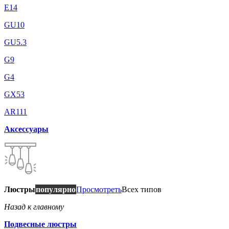
E14
GU10
GU5.3
G9
G4
GX53
AR111
Аксессуары
Люстры
популярно
Просмотреть
Всех типов
Назад к главному
Подвесные люстры