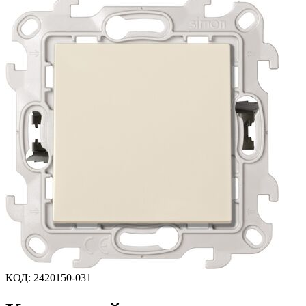
КОД
:
2420150-031