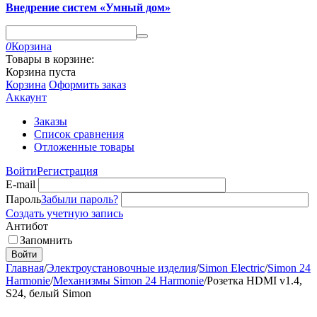
Внедрение систем «Умный дом»
0
Корзина
Товары в корзине:
Корзина пуста
Корзина
Оформить заказ
Аккаунт
Заказы
Список сравнения
Отложенные товары
Войти
Регистрация
E-mail
Пароль
Забыли пароль?
Создать учетную запись
Антибот
Запомнить
Войти
Главная
/
Электроустановочные изделия
/
Simon Electric
/
Simon 24
Harmonie
/
Механизмы Simon 24 Harmonie
/
Розетка HDMI v1.4,
S24, белый Simon