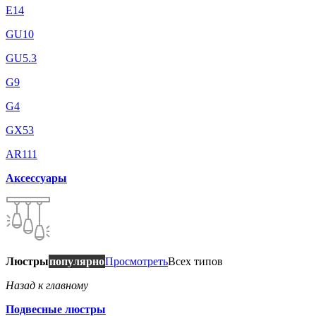
E14
GU10
GU5.3
G9
G4
GX53
AR111
Аксессуары
Люстры
популярно
Просмотреть
Всех типов
Назад к главному
Подвесные люстры