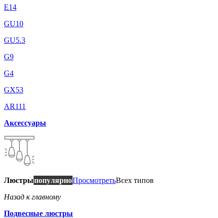
E14
GU10
GU5.3
G9
G4
GX53
AR111
Аксессуары
Люстры
популярно
Просмотреть
Всех типов
Назад к главному
Подвесные люстры