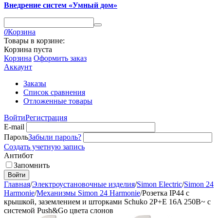
Внедрение систем «Умный дом»
0
Корзина
Товары в корзине:
Корзина пуста
Корзина
Оформить заказ
Аккаунт
Заказы
Список сравнения
Отложенные товары
Войти
Регистрация
E-mail
Пароль
Забыли пароль?
Создать учетную запись
Антибот
Запомнить
Войти
Главная
/
Электроустановочные изделия
/
Simon Electric
/
Simon 24
Harmonie
/
Механизмы Simon 24 Harmonie
/
Розетка IP44 с
крышкой, заземлением и шторками Schuko 2Р+Е 16A 250В~ с
системой Push&Go цвета слонов