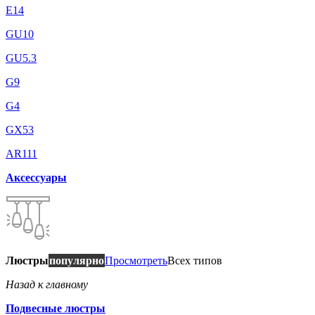
E14
GU10
GU5.3
G9
G4
GX53
AR111
Аксессуары
Люстры
популярно
Просмотреть
Всех типов
Назад к главному
Подвесные люстры