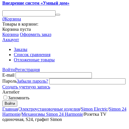
Внедрение систем «Умный дом»
0
Корзина
Товары в корзине:
Корзина пуста
Корзина
Оформить заказ
Аккаунт
Заказы
Список сравнения
Отложенные товары
Войти
Регистрация
E-mail
Пароль
Забыли пароль?
Создать учетную запись
Антибот
Запомнить
Войти
Главная
/
Электроустановочные изделия
/
Simon Electric
/
Simon 24
Harmonie
/
Механизмы Simon 24 Harmonie
/
Розетка TV
одиночная, S24, графит Simon