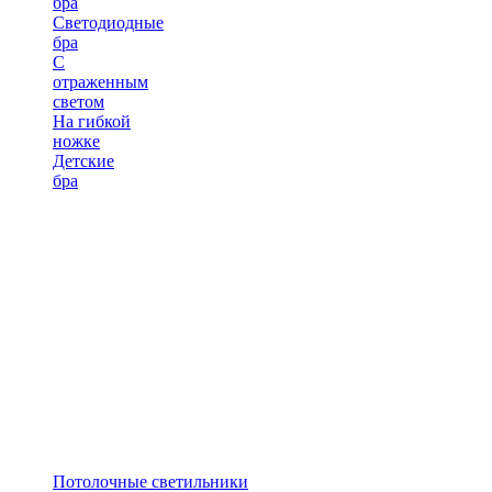
бра
Светодиодные
бра
С
отраженным
светом
На гибкой
ножке
Детские
бра
Потолочные светильники