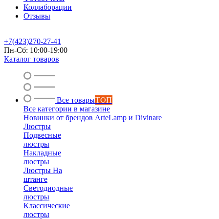
Коллаборации
Отзывы
+7(423)270-27-41
Пн-Сб: 10:00-19:00
Каталог товаров
Все товары
ТОП
Все категории в магазине
Новинки от брендов ArteLamp и Divinare
Люстры
Подвесные
люстры
Накладные
люстры
Люстры На
штанге
Светодиодные
люстры
Классические
люстры