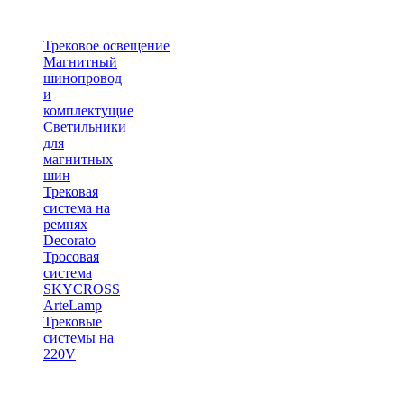
Трековое освещение
Магнитный
шинопровод
и
комплектущие
Светильники
для
магнитных
шин
Трековая
система на
ремнях
Decorato
Тросовая
система
SKYCROSS
ArteLamp
Трековые
системы на
220V