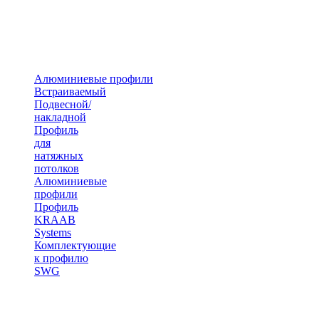
Алюминиевые профили
Встраиваемый
Подвесной/
накладной
Профиль
для
натяжных
потолков
Алюминиевые
профили
Профиль
KRAAB
Systems
Комплектующие
к профилю
SWG