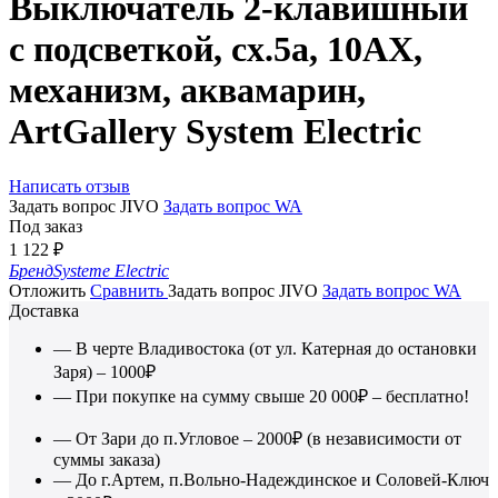
Выключатель 2-клавишный
с подсветкой, сх.5а, 10АХ,
механизм, аквамарин,
ArtGallery System Electric
Написать отзыв
Задать вопрос JIVO
Задать вопрос WA
Под заказ
1 122
₽
Бренд
Systeme Electric
Отложить
Сравнить
Задать вопрос JIVO
Задать вопрос WA
Доставка
— В черте Владивостока (от ул. Катерная до остановки
Заря) – 1000₽
— При покупке на сумму свыше 20 000₽ – бесплатно!
— От Зари до п.Угловое – 2000₽ (в независимости от
суммы заказа)
— До г.Артем, п.Вольно-Надеждинское и Соловей-Ключ