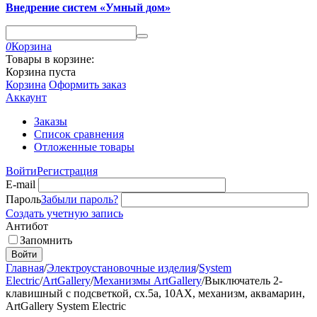
Внедрение систем «Умный дом»
0
Корзина
Товары в корзине:
Корзина пуста
Корзина
Оформить заказ
Аккаунт
Заказы
Список сравнения
Отложенные товары
Войти
Регистрация
E-mail
Пароль
Забыли пароль?
Создать учетную запись
Антибот
Запомнить
Войти
Главная
/
Электроустановочные изделия
/
System
Electric
/
ArtGallery
/
Механизмы ArtGallery
/
Выключатель 2-
клавишный с подсветкой, сх.5а, 10АХ, механизм, аквамарин,
ArtGallery System Electric