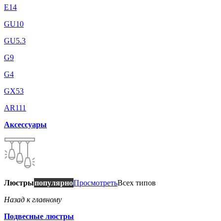
E14
GU10
GU5.3
G9
G4
GX53
AR111
Аксессуары
Люстры
популярно
Просмотреть
Всех типов
Назад к главному
Подвесные люстры