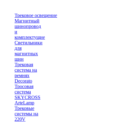
Трековое освещение
Магнитный
шинопровод
и
комплектущие
Светильники
для
магнитных
шин
Трековая
система на
ремнях
Decorato
Тросовая
система
SKYCROSS
ArteLamp
Трековые
системы на
220V