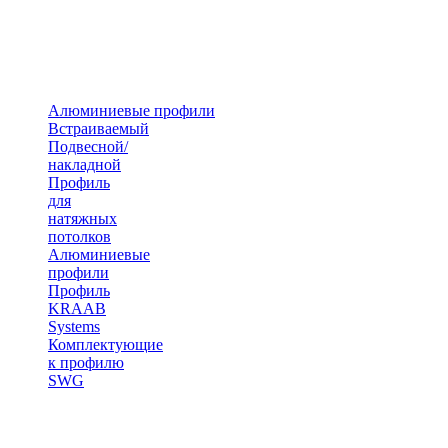
Алюминиевые профили
Встраиваемый
Подвесной/
накладной
Профиль
для
натяжных
потолков
Алюминиевые
профили
Профиль
KRAAB
Systems
Комплектующие
к профилю
SWG