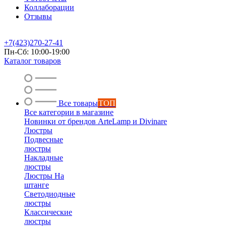
Коллаборации
Отзывы
+7(423)270-27-41
Пн-Сб: 10:00-19:00
Каталог товаров
Все товары
ТОП
Все категории в магазине
Новинки от брендов ArteLamp и Divinare
Люстры
Подвесные
люстры
Накладные
люстры
Люстры На
штанге
Светодиодные
люстры
Классические
люстры