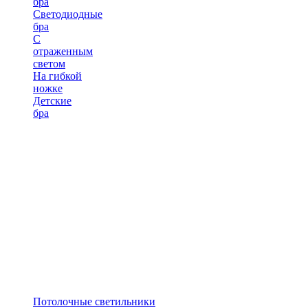
бра
Светодиодные
бра
С
отраженным
светом
На гибкой
ножке
Детские
бра
Потолочные светильники