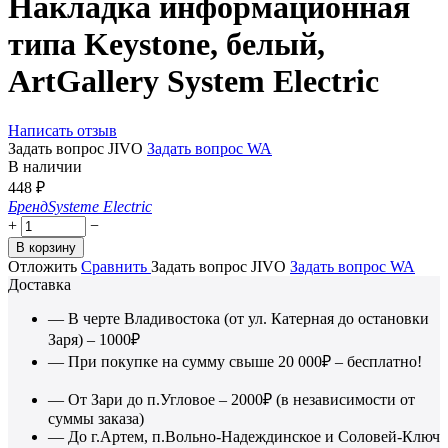
Накладка информационная
типа Keystone, белый,
ArtGallery System Electric
Написать отзыв
Задать вопрос JIVO
Задать вопрос WA
В наличии
448
₽
Бренд
Systeme Electric
+
−
В корзину
Отложить
Сравнить
Задать вопрос JIVO
Задать вопрос WA
Доставка
— В черте Владивостока (от ул. Катерная до остановки
Заря) – 1000₽
— При покупке на сумму свыше 20 000₽ – бесплатно!
— От Зари до п.Угловое – 2000₽ (в независимости от
суммы заказа)
— До г.Артем, п.Вольно-Надеждинское и Соловей-Ключ