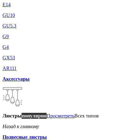
E14
GU10
GU5.3
G9
G4
GX53
AR111
Аксессуары
Люстры
популярно
Просмотреть
Всех типов
Назад к главному
Подвесные люстры