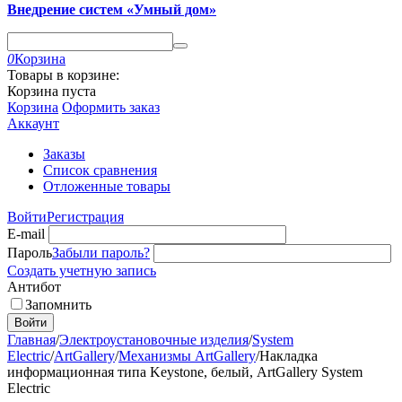
Внедрение систем «Умный дом»
0
Корзина
Товары в корзине:
Корзина пуста
Корзина
Оформить заказ
Аккаунт
Заказы
Список сравнения
Отложенные товары
Войти
Регистрация
E-mail
Пароль
Забыли пароль?
Создать учетную запись
Антибот
Запомнить
Войти
Главная
/
Электроустановочные изделия
/
System
Electric
/
ArtGallery
/
Механизмы ArtGallery
/
Накладка
информационная типа Keystone, белый, ArtGallery System
Electric