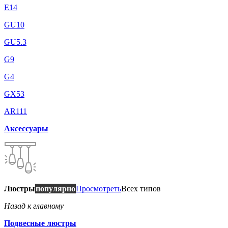
E14
GU10
GU5.3
G9
G4
GX53
AR111
Аксессуары
Люстры
популярно
Просмотреть
Всех типов
Назад к главному
Подвесные люстры