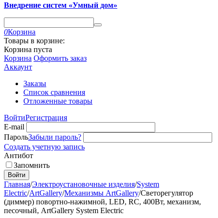
Внедрение систем «Умный дом»
0
Корзина
Товары в корзине:
Корзина пуста
Корзина
Оформить заказ
Аккаунт
Заказы
Список сравнения
Отложенные товары
Войти
Регистрация
E-mail
Пароль
Забыли пароль?
Создать учетную запись
Антибот
Запомнить
Войти
Главная
/
Электроустановочные изделия
/
System
Electric
/
ArtGallery
/
Механизмы ArtGallery
/
Светорегулятор
(диммер) повортно-нажимной, LED, RC, 400Вт, механизм,
песочный, ArtGallery System Electric