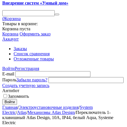
Внедрение систем «Умный дом»
0
Корзина
Товары в корзине:
Корзина пуста
Корзина
Оформить заказ
Аккаунт
Заказы
Список сравнения
Отложенные товары
Войти
Регистрация
E-mail
Пароль
Забыли пароль?
Создать учетную запись
Антибот
Запомнить
Войти
Главная
/
Электроустановочные изделия
/
System
Electric
/
Atlas
/
Механизмы Atlas Design
/
Переключатель 1-
клавишный Atlas Design, 10A, IP44, белый Aqua, Systeme
Electric