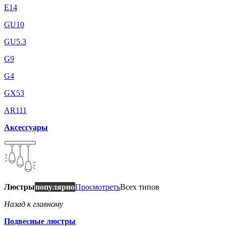
E14
GU10
GU5.3
G9
G4
GX53
AR111
Аксессуары
Люстры
популярно
Просмотреть
Всех типов
Назад к главному
Подвесные люстры