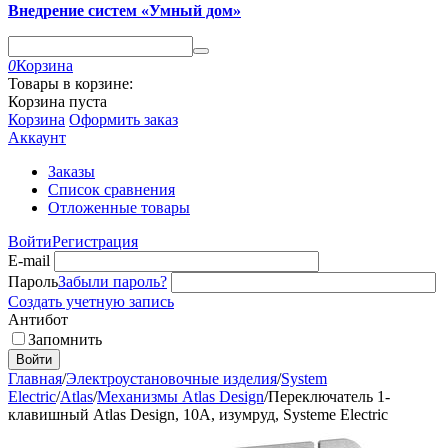
Внедрение систем «Умный дом»
0
Корзина
Товары в корзине:
Корзина пуста
Корзина
Оформить заказ
Аккаунт
Заказы
Список сравнения
Отложенные товары
Войти
Регистрация
E-mail
Пароль
Забыли пароль?
Создать учетную запись
Антибот
Запомнить
Войти
Главная
/
Электроустановочные изделия
/
System
Electric
/
Atlas
/
Механизмы Atlas Design
/
Переключатель 1-
клавишный Atlas Design, 10A, изумруд, Systeme Electric