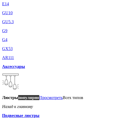
E14
GU10
GU5.3
G9
G4
GX53
AR111
Аксессуары
Люстры
популярно
Просмотреть
Всех типов
Назад к главному
Подвесные люстры