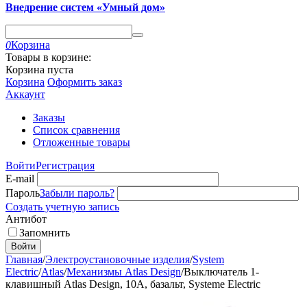
Внедрение систем «Умный дом»
0
Корзина
Товары в корзине:
Корзина пуста
Корзина
Оформить заказ
Аккаунт
Заказы
Список сравнения
Отложенные товары
Войти
Регистрация
E-mail
Пароль
Забыли пароль?
Создать учетную запись
Антибот
Запомнить
Войти
Главная
/
Электроустановочные изделия
/
System
Electric
/
Atlas
/
Механизмы Atlas Design
/
Выключатель 1-
клавишный Atlas Design, 10A, базальт, Systeme Electric