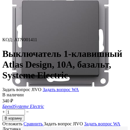
КОД
:
ATN001411
Выключатель 1-клавишный
Atlas Design, 10A, базальт,
Systeme Electric
Задать вопрос JIVO
Задать вопрос WA
В наличии
340
₽
Бренд
Systeme Electric
+
−
В корзину
Отложить
Сравнить
Задать вопрос JIVO
Задать вопрос WA
Доставка