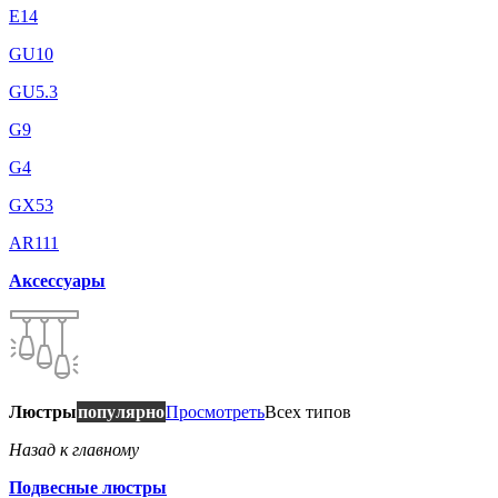
E14
GU10
GU5.3
G9
G4
GX53
AR111
Аксессуары
Люстры
популярно
Просмотреть
Всех типов
Назад к главному
Подвесные люстры