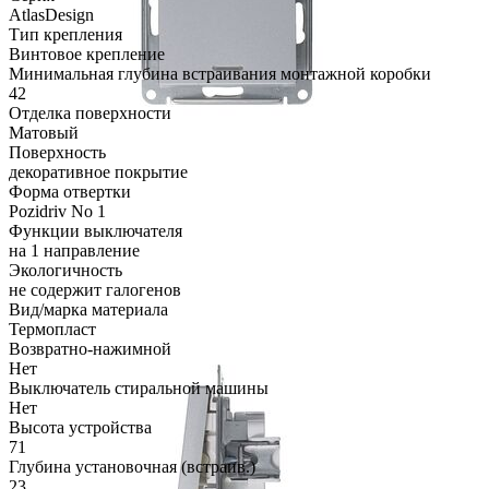
AtlasDesign
Тип крепления
Винтовое крепление
Минимальная глубина встраивания монтажной коробки
42
Отделка поверхности
Матовый
Поверхность
декоративное покрытие
Форма отвертки
Pozidriv No 1
Функции выключателя
на 1 направление
Экологичность
не содержит галогенов
Вид/марка материала
Термопласт
Возвратно-нажимной
Нет
Выключатель стиральной машины
Нет
Высота устройства
71
Глубина установочная (встраив.)
23