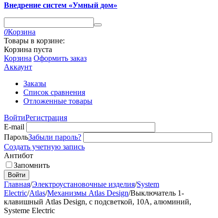
Внедрение систем «Умный дом»
0
Корзина
Товары в корзине:
Корзина пуста
Корзина
Оформить заказ
Аккаунт
Заказы
Список сравнения
Отложенные товары
Войти
Регистрация
E-mail
Пароль
Забыли пароль?
Создать учетную запись
Антибот
Запомнить
Войти
Главная
/
Электроустановочные изделия
/
System
Electric
/
Atlas
/
Механизмы Atlas Design
/
Выключатель 1-
клавишный Atlas Design, с подсветкой, 10A, алюминий,
Systeme Electric