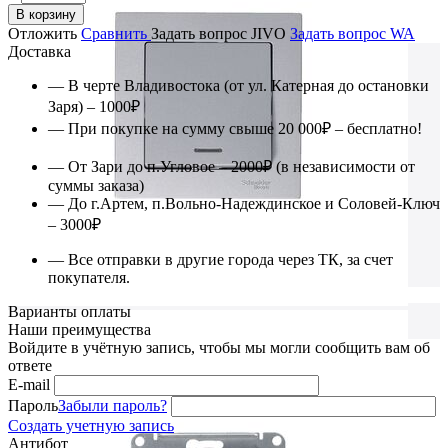
В корзину
Отложить
Сравнить
Задать вопрос JIVO
Задать вопрос WA
Доставка
— В черте Владивостока (от ул. Катерная до остановки
Заря) – 1000₽
— При покупке на сумму свыше 20 000₽ – бесплатно!
— От Зари до п.Угловое – 2000₽ (в независимости от
суммы заказа)
— До г.Артем, п.Вольно-Надеждинское и Соловей-Ключ
– 3000₽
— Все отправки в другие города через ТК, за счет
покупателя.
Варианты оплаты
Наши преимущества
Войдите в учётную запись, чтобы мы могли сообщить вам об
ответе
E-mail
Пароль
Забыли пароль?
Создать учетную запись
Антибот