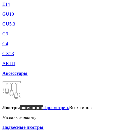
E14
GU10
GU5.3
G9
G4
GX53
AR111
Аксессуары
Люстры
популярно
Просмотреть
Всех типов
Назад к главному
Подвесные люстры