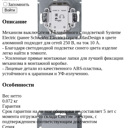
Запомнить
Войти
Описание
Механизм выключателя 1-клавишного с подсветкой Systeme
Electric (ранее Schneider Electric) серии AtlasDesign в цвете
алюминий подходит для сетей 250 В, на ток 10 А.
- Благодаря светодиодной подсветке синего цвета изделие
легко найти в темноте.
- Усиленные прямые монтажные лапки для лучшей фиксации
механизма в монтажной коробке.
- Лицевые детали из качественного ABS-пластика,
устойчивого к царапинам и УФ-излучению.
Особенности
Вес нетто
0.072 кг
Гарантия
Срок гарантии на данное оборудование составляет 5 лет с
момента отгрузки со склада Систэм Электрик, с
подтверждением соответствующим документом
Серия