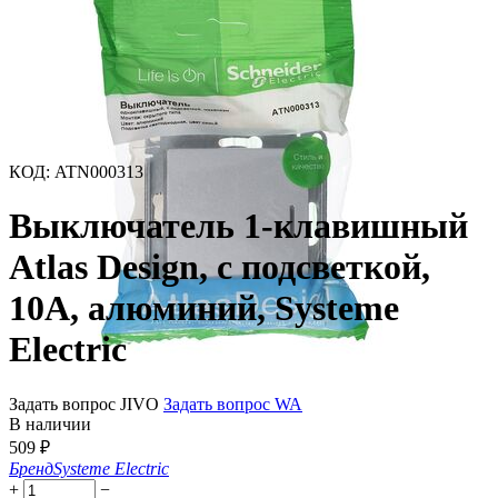
КОД
:
ATN000313
Выключатель 1-клавишный
Atlas Design, с подсветкой,
10A, алюминий, Systeme
Electric
Задать вопрос JIVO
Задать вопрос WA
В наличии
509
₽
Бренд
Systeme Electric
+
−