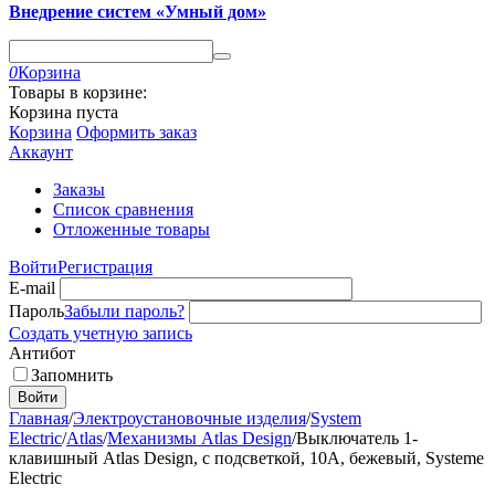
Внедрение систем «Умный дом»
0
Корзина
Товары в корзине:
Корзина пуста
Корзина
Оформить заказ
Аккаунт
Заказы
Список сравнения
Отложенные товары
Войти
Регистрация
E-mail
Пароль
Забыли пароль?
Создать учетную запись
Антибот
Запомнить
Войти
Главная
/
Электроустановочные изделия
/
System
Electric
/
Atlas
/
Механизмы Atlas Design
/
Выключатель 1-
клавишный Atlas Design, с подсветкой, 10A, бежевый, Systeme
Electric