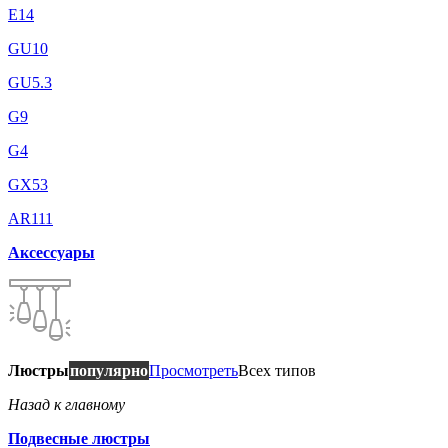
E14
GU10
GU5.3
G9
G4
GX53
AR111
Аксессуары
Люстры
популярно
Просмотреть
Всех типов
Назад к главному
Подвесные люстры