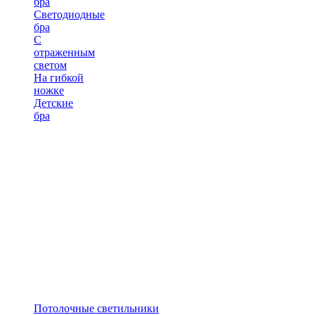
бра
Светодиодные
бра
С
отраженным
светом
На гибкой
ножке
Детские
бра
Потолочные светильники