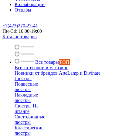
Коллаборации
Отзывы
+7(423)270-27-41
Пн-Сб: 10:00-19:00
Каталог товаров
Все товары
ТОП
Все категории в магазине
Новинки от брендов ArteLamp и Divinare
Люстры
Подвесные
люстры
Накладные
люстры
Люстры На
штанге
Светодиодные
люстры
Классические
люстры