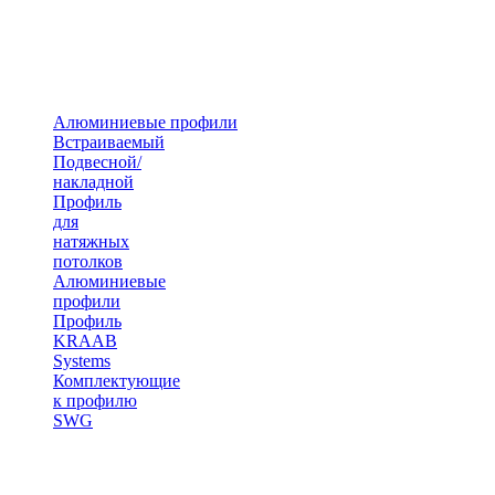
Алюминиевые профили
Встраиваемый
Подвесной/
накладной
Профиль
для
натяжных
потолков
Алюминиевые
профили
Профиль
KRAAB
Systems
Комплектующие
к профилю
SWG