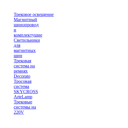
Трековое освещение
Магнитный
шинопровод
и
комплектущие
Светильники
для
магнитных
шин
Трековая
система на
ремнях
Decorato
Тросовая
система
SKYCROSS
ArteLamp
Трековые
системы на
220V