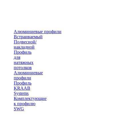
Алюминиевые профили
Встраиваемый
Подвесной/
накладной
Профиль
для
натяжных
потолков
Алюминиевые
профили
Профиль
KRAAB
Systems
Комплектующие
к профилю
SWG