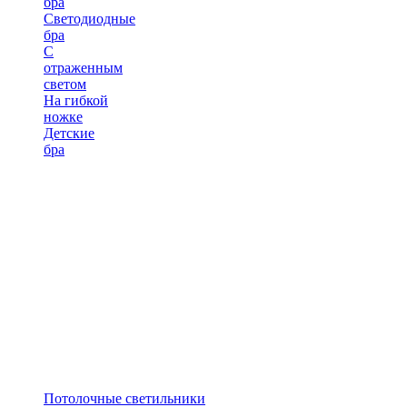
бра
Светодиодные
бра
С
отраженным
светом
На гибкой
ножке
Детские
бра
Потолочные светильники