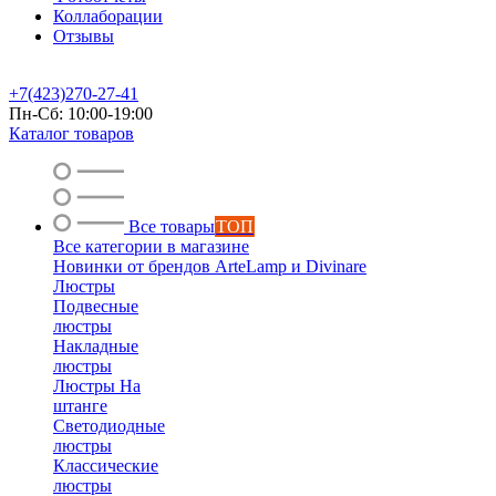
Коллаборации
Отзывы
+7(423)270-27-41
Пн-Сб: 10:00-19:00
Каталог товаров
Все товары
ТОП
Все категории в магазине
Новинки от брендов ArteLamp и Divinare
Люстры
Подвесные
люстры
Накладные
люстры
Люстры На
штанге
Светодиодные
люстры
Классические
люстры