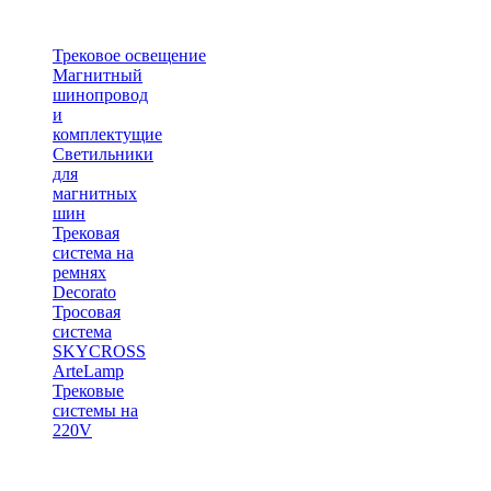
Трековое освещение
Магнитный
шинопровод
и
комплектущие
Светильники
для
магнитных
шин
Трековая
система на
ремнях
Decorato
Тросовая
система
SKYCROSS
ArteLamp
Трековые
системы на
220V