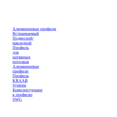
Алюминиевые профили
Встраиваемый
Подвесной/
накладной
Профиль
для
натяжных
потолков
Алюминиевые
профили
Профиль
KRAAB
Systems
Комплектующие
к профилю
SWG