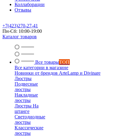
Коллаборации
Отзывы
+7(423)270-27-41
Пн-Сб: 10:00-19:00
Каталог товаров
Все товары
ТОП
Все категории в магазине
Новинки от брендов ArteLamp и Divinare
Люстры
Подвесные
люстры
Накладные
люстры
Люстры На
штанге
Светодиодные
люстры
Классические
люстры