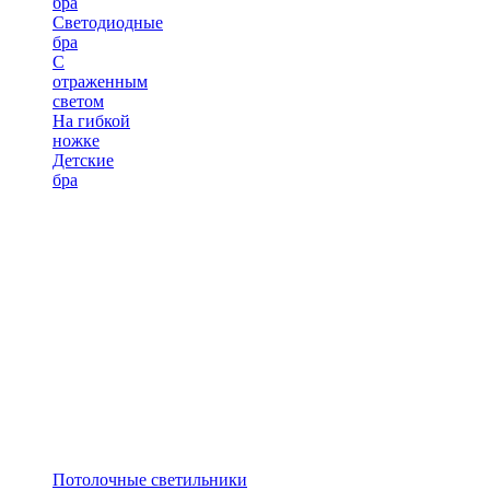
бра
Светодиодные
бра
С
отраженным
светом
На гибкой
ножке
Детские
бра
Потолочные светильники