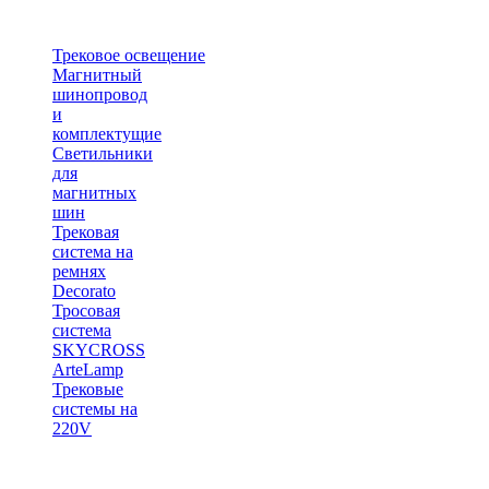
Трековое освещение
Магнитный
шинопровод
и
комплектущие
Светильники
для
магнитных
шин
Трековая
система на
ремнях
Decorato
Тросовая
система
SKYCROSS
ArteLamp
Трековые
системы на
220V