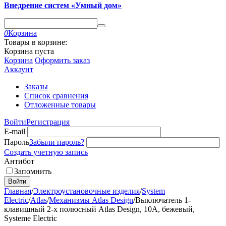
Внедрение систем «Умный дом»
0
Корзина
Товары в корзине:
Корзина пуста
Корзина
Оформить заказ
Аккаунт
Заказы
Список сравнения
Отложенные товары
Войти
Регистрация
E-mail
Пароль
Забыли пароль?
Создать учетную запись
Антибот
Запомнить
Войти
Главная
/
Электроустановочные изделия
/
System
Electric
/
Atlas
/
Механизмы Atlas Design
/
Выключатель 1-
клавишный 2-х полюсный Atlas Design, 10A, бежевый,
Systeme Electric