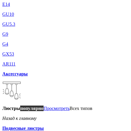
E14
GU10
GU5.3
G9
G4
GX53
AR111
Аксессуары
Люстры
популярно
Просмотреть
Всех типов
Назад к главному
Подвесные люстры