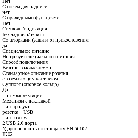
Нет
С полем для надписи
нет
С проходными функциями
Нет
Символы/индикация
Без надписи/печати
Со шторками (защита от прикосновения)
да
Специальное питание
Не требует специального питания
Способ подключения
Винтов. зажим/клемма
Стандартное описание розетки
с заземляющим контактом
Суппорт (опорное кольцо)
Да
Тип комплектации
Механизм с накладкой
Тип продукта
розетка + USB
Тип разъема
2 USB 2.0 порта
Ударопрочность по стандарту EN 50102
IK02