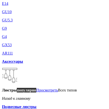
E14
GU10
GU5.3
G9
G4
GX53
AR111
Аксессуары
Люстры
популярно
Просмотреть
Всех типов
Назад к главному
Подвесные люстры