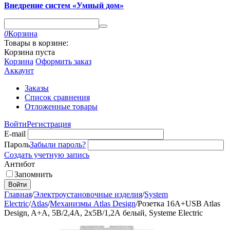
Внедрение систем «Умный дом»
0
Корзина
Товары в корзине:
Корзина пуста
Корзина
Оформить заказ
Аккаунт
Заказы
Список сравнения
Отложенные товары
Войти
Регистрация
E-mail
Пароль
Забыли пароль?
Создать учетную запись
Антибот
Запомнить
Войти
Главная
/
Электроустановочные изделия
/
System
Electric
/
Atlas
/
Механизмы Atlas Design
/
Розетка 16А+USB Atlas
Design, A+A, 5В/2,4А, 2х5В/1,2А белый, Systeme Electric