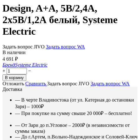
Design, A+A, 5В/2,4А,
2х5В/1,2А белый, Systeme
Electric
Задать вопрос JIVO
Задать вопрос WA
В наличии
4 691
₽
Бренд
Systeme Electric
+
−
В корзину
Отложить
Сравнить
Задать вопрос JIVO
Задать вопрос WA
Доставка
— В черте Владивостока (от ул. Катерная до остановки
Заря) – 1000₽
— При покупке на сумму свыше 20 000₽ – бесплатно!
— От Зари до п.Угловое – 2000₽ (в независимости от
суммы заказа)
— До г.Артем, п.Вольно-Надеждинское и Соловей-Ключ