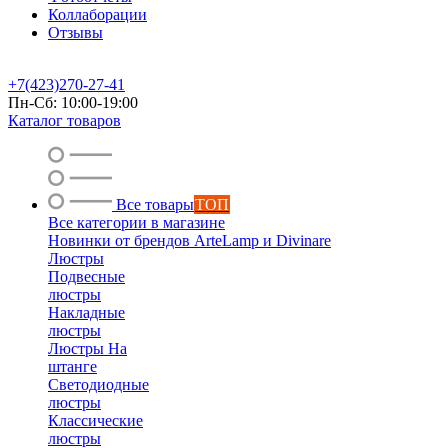
Коллаборации
Отзывы
+7(423)270-27-41
Пн-Сб: 10:00-19:00
Каталог товаров
Все товары
ТОП
Все категории в магазине
Новинки от брендов ArteLamp и Divinare
Люстры
Подвесные
люстры
Накладные
люстры
Люстры На
штанге
Светодиодные
люстры
Классические
люстры