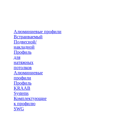
Алюминиевые профили
Встраиваемый
Подвесной/
накладной
Профиль
для
натяжных
потолков
Алюминиевые
профили
Профиль
KRAAB
Systems
Комплектующие
к профилю
SWG