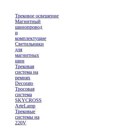
Трековое освещение
Магнитный
шинопровод
и
комплектущие
Светильники
для
магнитных
шин
Трековая
система на
ремнях
Decorato
Тросовая
система
SKYCROSS
ArteLamp
Трековые
системы на
220V