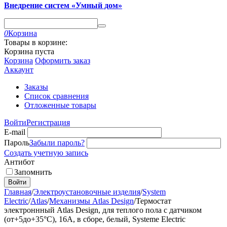
Внедрение систем «Умный дом»
0
Корзина
Товары в корзине:
Корзина пуста
Корзина
Оформить заказ
Аккаунт
Заказы
Список сравнения
Отложенные товары
Войти
Регистрация
E-mail
Пароль
Забыли пароль?
Создать учетную запись
Антибот
Запомнить
Войти
Главная
/
Электроустановочные изделия
/
System
Electric
/
Atlas
/
Механизмы Atlas Design
/
Термостат
электроннный Atlas Design, для теплого пола с датчиком
(от+5до+35°C), 16A, в сборе, белый, Systeme Electric