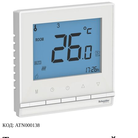
КОД
:
ATN000138