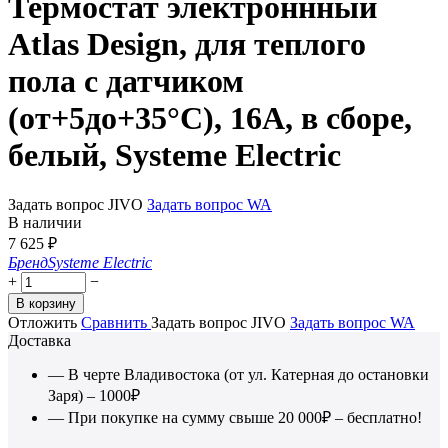
Термостат электроннный
Atlas Design, для теплого
пола с датчиком
(от+5до+35°C), 16A, в сборе,
белый, Systeme Electric
Задать вопрос JIVO
Задать вопрос WA
В наличии
7 625
₽
Бренд
Systeme Electric
+
−
В корзину
Отложить
Сравнить
Задать вопрос JIVO
Задать вопрос WA
Доставка
— В черте Владивостока (от ул. Катерная до остановки
Заря) – 1000₽
— При покупке на сумму свыше 20 000₽ – бесплатно!