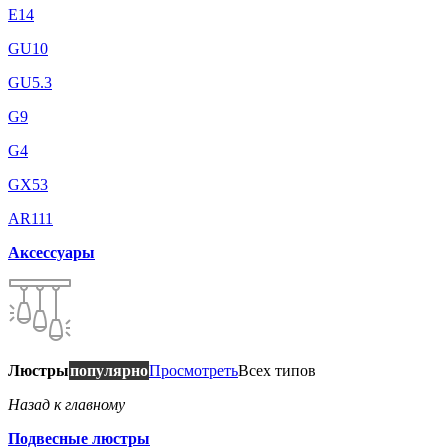
E14
GU10
GU5.3
G9
G4
GX53
AR111
Аксессуары
Люстры
популярно
Просмотреть
Всех типов
Назад к главному
Подвесные люстры