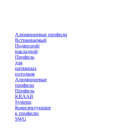
Алюминиевые профили
Встраиваемый
Подвесной/
накладной
Профиль
для
натяжных
потолков
Алюминиевые
профили
Профиль
KRAAB
Systems
Комплектующие
к профилю
SWG