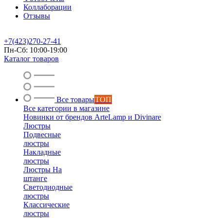
Коллаборации
Отзывы
+7(423)270-27-41
Пн-Сб: 10:00-19:00
Каталог товаров
Все товары
ТОП
Все категории в магазине
Новинки от брендов ArteLamp и Divinare
Люстры
Подвесные
люстры
Накладные
люстры
Люстры На
штанге
Светодиодные
люстры
Классические
люстры