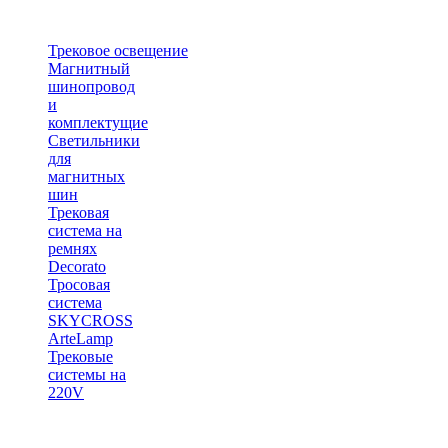
Трековое освещение
Магнитный
шинопровод
и
комплектущие
Светильники
для
магнитных
шин
Трековая
система на
ремнях
Decorato
Тросовая
система
SKYCROSS
ArteLamp
Трековые
системы на
220V