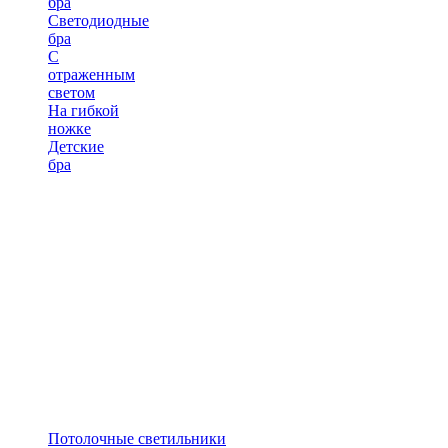
бра
Светодиодные
бра
С
отраженным
светом
На гибкой
ножке
Детские
бра
Потолочные светильники