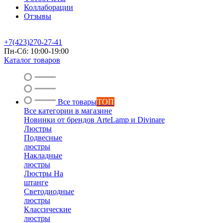
Коллаборации
Отзывы
+7(423)270-27-41
Пн-Сб: 10:00-19:00
Каталог товаров
Все товары
ТОП
Все категории в магазине
Новинки от брендов ArteLamp и Divinare
Люстры
Подвесные
люстры
Накладные
люстры
Люстры На
штанге
Светодиодные
люстры
Классические
люстры