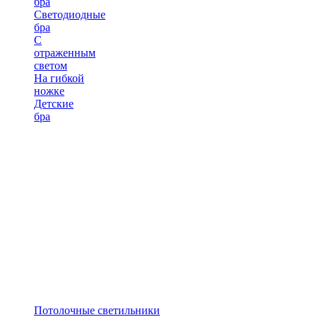
бра
Светодиодные
бра
С
отраженным
светом
На гибкой
ножке
Детские
бра
Потолочные светильники