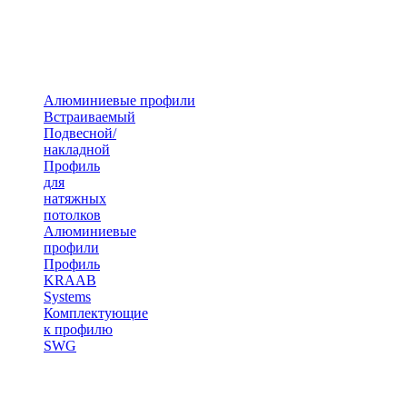
Алюминиевые профили
Встраиваемый
Подвесной/
накладной
Профиль
для
натяжных
потолков
Алюминиевые
профили
Профиль
KRAAB
Systems
Комплектующие
к профилю
SWG