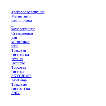
Трековое освещение
Магнитный
шинопровод
и
комплектущие
Светильники
для
магнитных
шин
Трековая
система на
ремнях
Decorato
Тросовая
система
SKYCROSS
ArteLamp
Трековые
системы на
220V