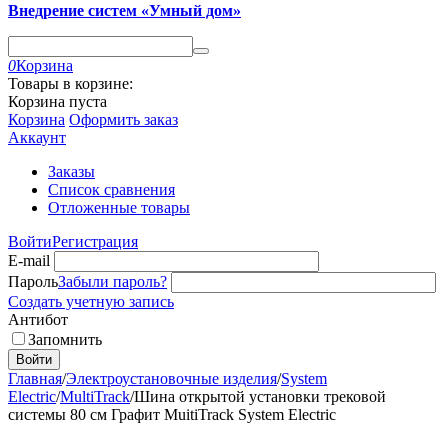
Внедрение систем «Умный дом»
0
Корзина
Товары в корзине:
Корзина пуста
Корзина
Оформить заказ
Аккаунт
Заказы
Список сравнения
Отложенные товары
Войти
Регистрация
E-mail
Пароль
Забыли пароль?
Создать учетную запись
Антибот
Запомнить
Войти
Главная
/
Электроустановочные изделия
/
System
Electric
/
MultiTrack
/
Шина открытой установки трековой
системы 80 см Графит MuitiTrack System Electric