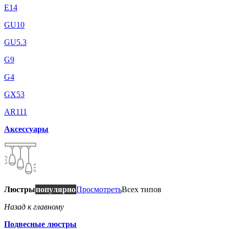
E14
GU10
GU5.3
G9
G4
GX53
AR111
Аксессуары
Люстры
популярно
Просмотреть
Всех типов
Назад к главному
Подвесные люстры