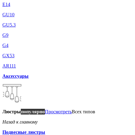
E14
GU10
GU5.3
G9
G4
GX53
AR111
Аксессуары
Люстры
популярно
Просмотреть
Всех типов
Назад к главному
Подвесные люстры