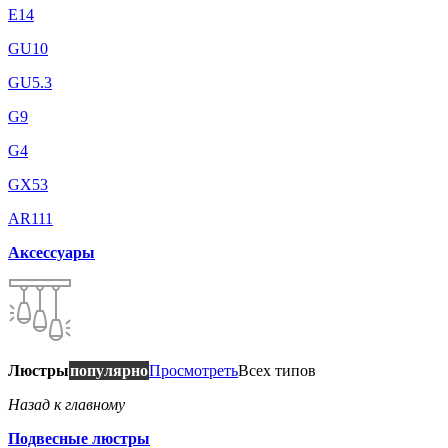
E14
GU10
GU5.3
G9
G4
GX53
AR111
Аксессуары
Люстры
популярно
Просмотреть
Всех типов
Назад к главному
Подвесные люстры