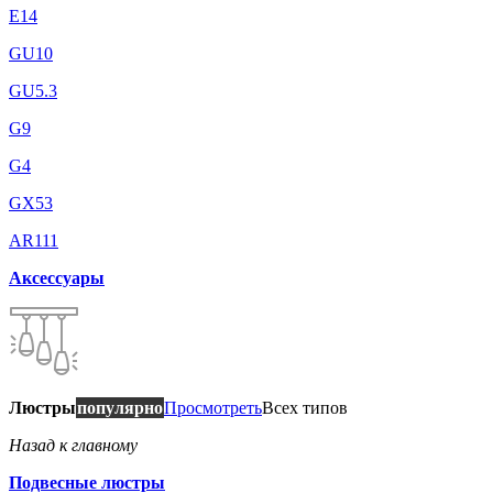
E14
GU10
GU5.3
G9
G4
GX53
AR111
Аксессуары
Люстры
популярно
Просмотреть
Всех типов
Назад к главному
Подвесные люстры