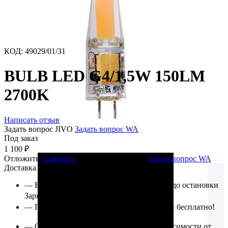
КОД
:
49029/01/31
BULB LED G4/1,5W 150LM
2700K
Написать отзыв
Задать вопрос JIVO
Задать вопрос WA
Под заказ
1 100
₽
Отложить
Сравнить
Задать вопрос JIVO
Задать вопрос WA
Доставка
— В черте Владивостока (от ул. Катерная до остановки
Заря) – 1000₽
— При покупке на сумму свыше 20 000₽ – бесплатно!
— От Зари до п.Угловое – 2000₽ (в независимости от