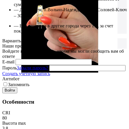
суммы заказа)
— До г.Артем, п.Вольно-Надеждинское и Соловей-Ключ
– 3000₽
— Все отправки в другие города через ТК, за счет
покупателя.
Варианты оплаты
Наши преимущества
Войдите в учётную запись, чтобы мы могли сообщить вам об
ответе
E-mail
Пароль
Забыли пароль?
Создать учетную запись
Антибот
Запомнить
Войти
Особенности
CRI
80
Высота max
3.8