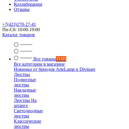
Коллаборации
Отзывы
+7(423)270-27-41
Пн-Сб: 10:00-19:00
Каталог товаров
Все товары
ТОП
Все категории в магазине
Новинки от брендов ArteLamp и Divinare
Люстры
Подвесные
люстры
Накладные
люстры
Люстры На
штанге
Светодиодные
люстры
Классические
люстры