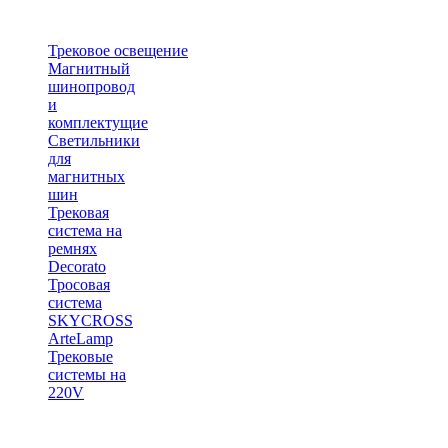
Трековое освещение
Магнитный
шинопровод
и
комплектущие
Светильники
для
магнитных
шин
Трековая
система на
ремнях
Decorato
Тросовая
система
SKYCROSS
ArteLamp
Трековые
системы на
220V