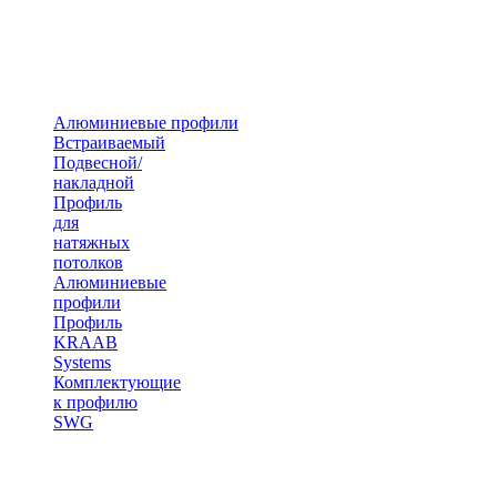
Алюминиевые профили
Встраиваемый
Подвесной/
накладной
Профиль
для
натяжных
потолков
Алюминиевые
профили
Профиль
KRAAB
Systems
Комплектующие
к профилю
SWG