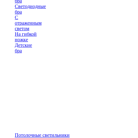
бра
Светодиодные
бра
С
отраженным
светом
На гибкой
ножке
Детские
бра
Потолочные светильники