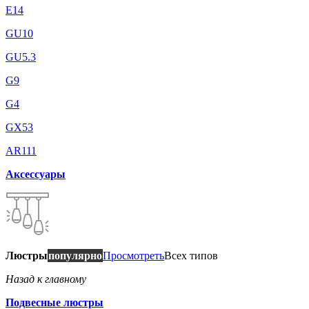
E14
GU10
GU5.3
G9
G4
GX53
AR111
Аксессуары
Люстры
популярно
Просмотреть
Всех типов
Назад к главному
Подвесные люстры