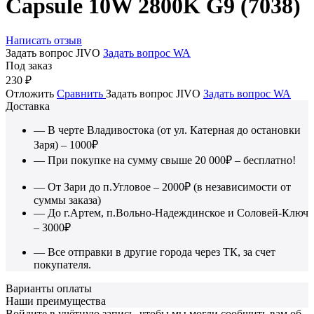
Capsule 10W 2800K G9 (7038)
Написать отзыв
Задать вопрос JIVO
Задать вопрос WA
Под заказ
230
₽
Отложить
Сравнить
Задать вопрос JIVO
Задать вопрос WA
Доставка
— В черте Владивостока (от ул. Катерная до остановки
Заря) – 1000₽
— При покупке на сумму свыше 20 000₽ – бесплатно!
— От Зари до п.Угловое – 2000₽ (в независимости от
суммы заказа)
— До г.Артем, п.Вольно-Надеждинское и Соловей-Ключ
– 3000₽
— Все отправки в другие города через ТК, за счет
покупателя.
Варианты оплаты
Наши преимущества
Войдите в учётную запись, чтобы мы могли сообщить вам об