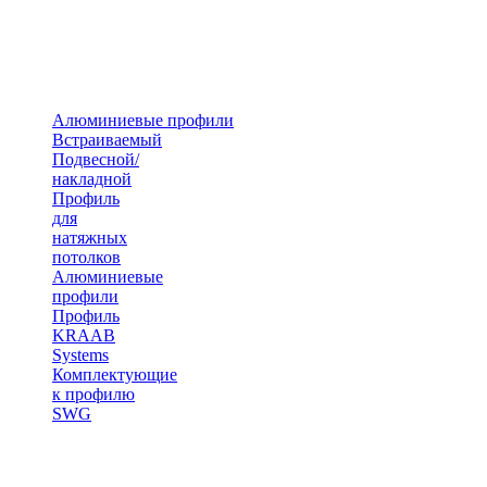
Алюминиевые профили
Встраиваемый
Подвесной/
накладной
Профиль
для
натяжных
потолков
Алюминиевые
профили
Профиль
KRAAB
Systems
Комплектующие
к профилю
SWG