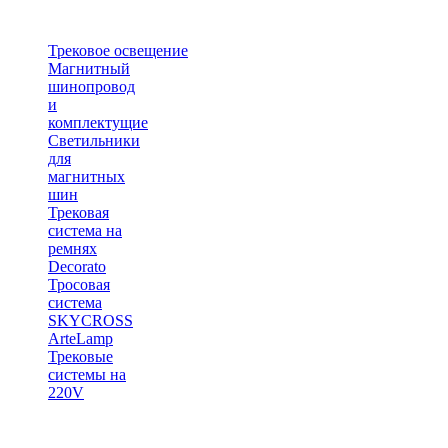
Трековое освещение
Магнитный
шинопровод
и
комплектущие
Светильники
для
магнитных
шин
Трековая
система на
ремнях
Decorato
Тросовая
система
SKYCROSS
ArteLamp
Трековые
системы на
220V