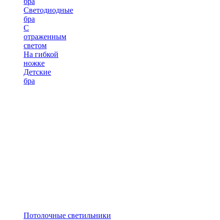
бра
Светодиодные
бра
С
отраженным
светом
На гибкой
ножке
Детские
бра
Потолочные светильники