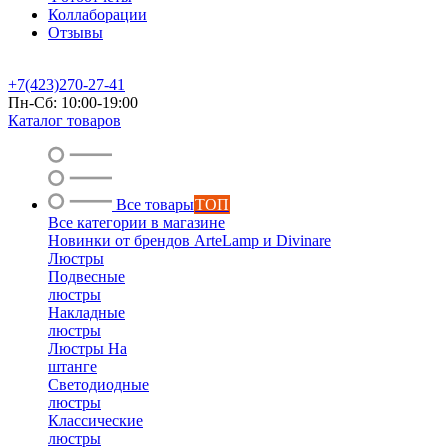
Коллаборации
Отзывы
+7(423)270-27-41
Пн-Сб: 10:00-19:00
Каталог товаров
Все товары
ТОП
Все категории в магазине
Новинки от брендов ArteLamp и Divinare
Люстры
Подвесные
люстры
Накладные
люстры
Люстры На
штанге
Светодиодные
люстры
Классические
люстры