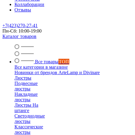
Коллаборации
Отзывы
+7(423)270-27-41
Пн-Сб: 10:00-19:00
Каталог товаров
Все товары
ТОП
Все категории в магазине
Новинки от брендов ArteLamp и Divinare
Люстры
Подвесные
люстры
Накладные
люстры
Люстры На
штанге
Светодиодные
люстры
Классические
люстры