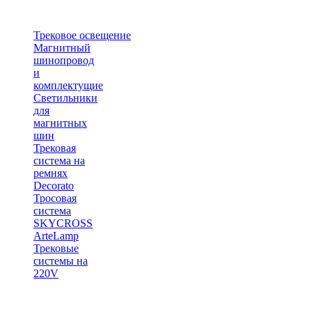
Трековое освещение
Магнитный
шинопровод
и
комплектущие
Светильники
для
магнитных
шин
Трековая
система на
ремнях
Decorato
Тросовая
система
SKYCROSS
ArteLamp
Трековые
системы на
220V