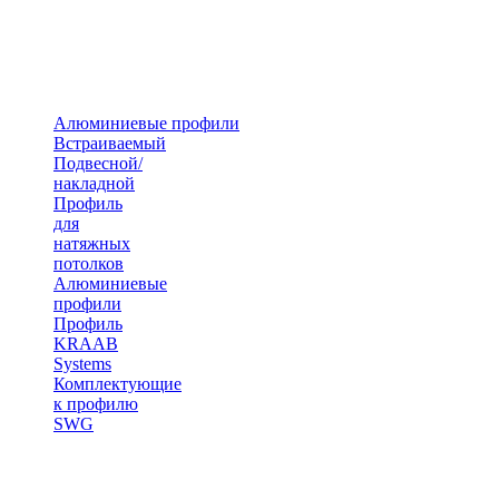
Алюминиевые профили
Встраиваемый
Подвесной/
накладной
Профиль
для
натяжных
потолков
Алюминиевые
профили
Профиль
KRAAB
Systems
Комплектующие
к профилю
SWG