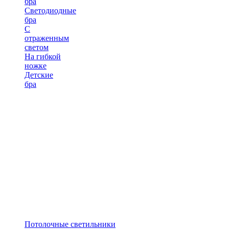
бра
Светодиодные
бра
С
отраженным
светом
На гибкой
ножке
Детские
бра
Потолочные светильники