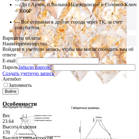
— До г.Артем, п.Вольно-Надеждинское и Соловей-Ключ
– 3000₽
— Все отправки в другие города через ТК, за счет
покупателя.
Варианты оплаты
Наши преимущества
Войдите в учётную запись, чтобы мы могли сообщить вам об
ответе
E-mail
Пароль
Забыли пароль?
Создать учетную запись
Антибот
Запомнить
Войти
Особенности
Вес
23.64
Высота изделия
170
Высота с цепью/тросом