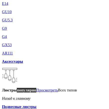
E14
GU10
GU5.3
G9
G4
GX53
AR111
Аксессуары
Люстры
популярно
Просмотреть
Всех типов
Назад к главному
Подвесные люстры