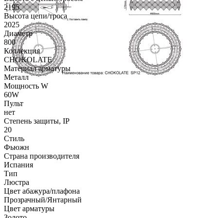
2195
Высота цепи/троса
2025
Диаметр
800
Коллекция
CHOKOLATE
Материал арматуры
Металл
Мощность W
60W
Пульт
нет
Степень защиты, IP
20
Стиль
Фьюжн
Страна производителя
Испания
Тип
Люстра
Цвет абажура/плафона
Прозрачный/Янтарный
Цвет арматуры
Золото