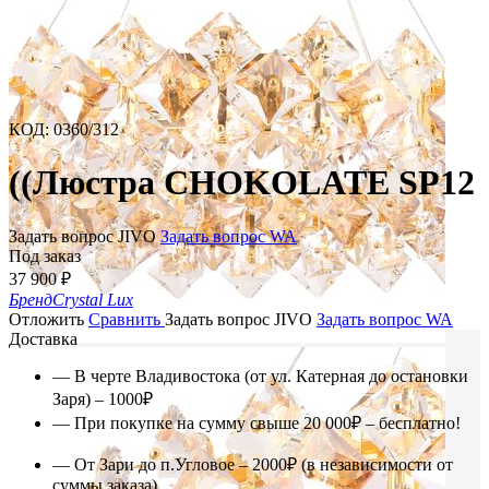
КОД
:
0360/312
((Люстра CHOKOLATE SP12
Задать вопрос JIVO
Задать вопрос WA
Под заказ
37 900
₽
Бренд
Crystal Lux
Отложить
Сравнить
Задать вопрос JIVO
Задать вопрос WA
Доставка
— В черте Владивостока (от ул. Катерная до остановки
Заря) – 1000₽
— При покупке на сумму свыше 20 000₽ – бесплатно!
— От Зари до п.Угловое – 2000₽ (в независимости от
суммы заказа)