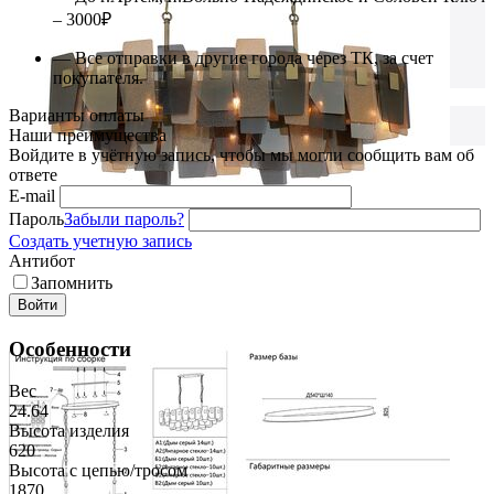
– 3000₽
— Все отправки в другие города через ТК, за счет
покупателя.
Варианты оплаты
Наши преимущества
Войдите в учётную запись, чтобы мы могли сообщить вам об
ответе
E-mail
Пароль
Забыли пароль?
Создать учетную запись
Антибот
Запомнить
Войти
Особенности
Вес
24.64
Высота изделия
620
Высота с цепью/тросом
1870