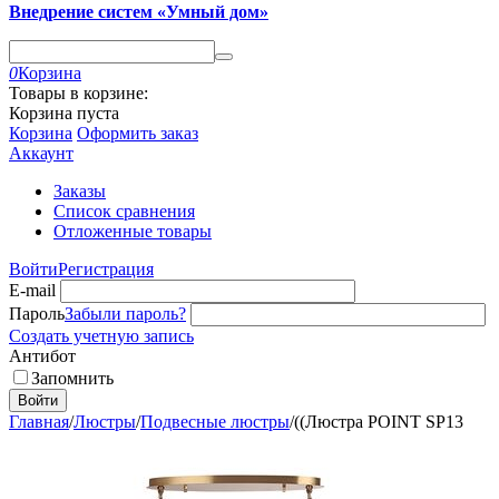
Внедрение систем «Умный дом»
0
Корзина
Товары в корзине:
Корзина пуста
Корзина
Оформить заказ
Аккаунт
Заказы
Список сравнения
Отложенные товары
Войти
Регистрация
E-mail
Пароль
Забыли пароль?
Создать учетную запись
Антибот
Запомнить
Войти
Главная
/
Люстры
/
Подвесные люстры
/
((Люстра POINT SP13