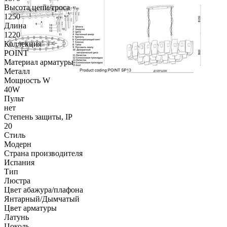
Высота цепи/троса
1250
Длина
1220
Коллекция
POINT
Материал арматуры
Металл
Мощность W
40W
Пульт
нет
Степень защиты, IP
20
Стиль
Модерн
Страна производителя
Испания
Тип
Люстра
Цвет абажура/плафона
Янтарный/Дымчатый
Цвет арматуры
Латунь
Цоколь