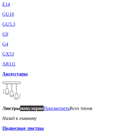
E14
GU10
GU5.3
G9
G4
GX53
AR111
Аксессуары
Люстры
популярно
Просмотреть
Всех типов
Назад к главному
Подвесные люстры