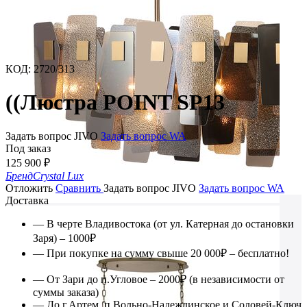
КОД
:
2720/313
((Люстра POINT SP13
Задать вопрос JIVO
Задать вопрос WA
Под заказ
125 900
₽
Бренд
Crystal Lux
Отложить
Сравнить
Задать вопрос JIVO
Задать вопрос WA
Доставка
— В черте Владивостока (от ул. Катерная до остановки
Заря) – 1000₽
— При покупке на сумму свыше 20 000₽ – бесплатно!
— От Зари до п.Угловое – 2000₽ (в независимости от
суммы заказа)
— До г.Артем, п.Вольно-Надеждинское и Соловей-Ключ