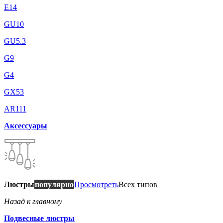
E14
GU10
GU5.3
G9
G4
GX53
AR111
Аксессуары
Люстры
популярно
Просмотреть
Всех типов
Назад к главному
Подвесные люстры