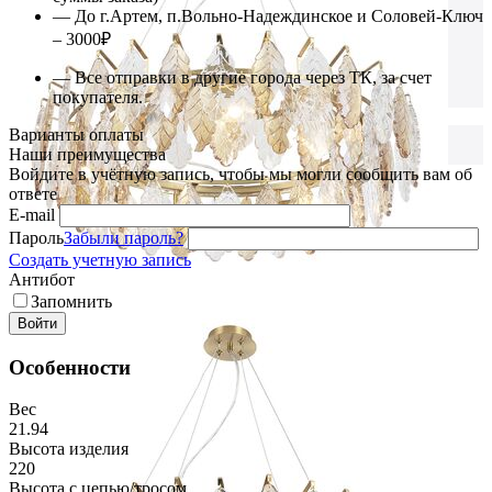
— До г.Артем, п.Вольно-Надеждинское и Соловей-Ключ
– 3000₽
— Все отправки в другие города через ТК, за счет
покупателя.
Варианты оплаты
Наши преимущества
Войдите в учётную запись, чтобы мы могли сообщить вам об
ответе
E-mail
Пароль
Забыли пароль?
Создать учетную запись
Антибот
Запомнить
Войти
Особенности
Вес
21.94
Высота изделия
220
Высота с цепью/тросом