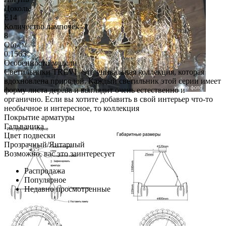
Цоколь
E14
Количество лампочек
8
Объём
0.1565
Особенности модели
Светильники TREVI - это уникальная коллекция, которая
вдохновлена природой. Каждый светильник этой серии имеет
форму листа дерева и выглядит очень естественно и
органично. Если вы хотите добавить в свой интерьер что-то
необычное и интересное, то коллекция
Покрытие арматуры
Гальваника
Цвет подвески
Прозрачный/Янтарный
Возможно, вас это заинтересует
Распродажа
Популярное
Недавно просмотренные