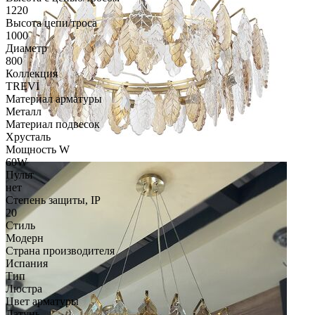
1220
Высота цепи/троса
1000
Диаметр
800
Коллекция
TREVI
Материал арматуры
Металл
Материал подвесок
Хрусталь
Мощность W
60W
Пульт
нет
Степень защиты, IP
20
Стиль
Модерн
Страна производителя
Испания
Тип
Люстра
Цвет арматуры
Латунь