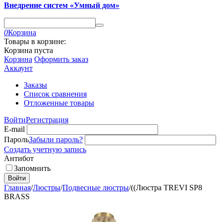
Внедрение систем «Умный дом»
0
Корзина
Товары в корзине:
Корзина пуста
Корзина
Оформить заказ
Аккаунт
Заказы
Список сравнения
Отложенные товары
Войти
Регистрация
E-mail
Пароль
Забыли пароль?
Создать учетную запись
Антибот
Запомнить
Войти
Главная
/
Люстры
/
Подвесные люстры
/
((Люстра TREVI SP8
BRASS