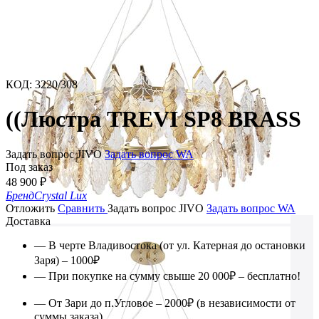
КОД
:
3220/308
((Люстра TREVI SP8 BRASS
Задать вопрос JIVO
Задать вопрос WA
Под заказ
48 900
₽
Бренд
Crystal Lux
Отложить
Сравнить
Задать вопрос JIVO
Задать вопрос WA
Доставка
— В черте Владивостока (от ул. Катерная до остановки
Заря) – 1000₽
— При покупке на сумму свыше 20 000₽ – бесплатно!
— От Зари до п.Угловое – 2000₽ (в независимости от
суммы заказа)