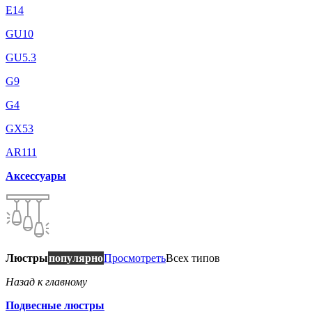
E14
GU10
GU5.3
G9
G4
GX53
AR111
Аксессуары
Люстры
популярно
Просмотреть
Всех типов
Назад к главному
Подвесные люстры