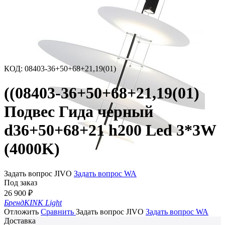
КОД
:
08403-36+50+68+21,19(01)
((08403-36+50+68+21,19(01)
Подвес Гида черный
d36+50+68+21 h200 Led 3*3W
(4000K)
Задать вопрос JIVO
Задать вопрос WA
Под заказ
26 900
₽
Бренд
KINK Light
Отложить
Сравнить
Задать вопрос JIVO
Задать вопрос WA
Доставка