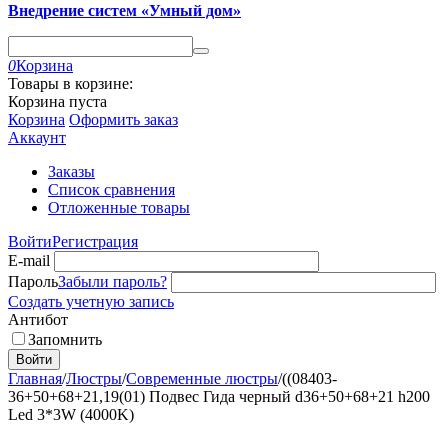
Внедрение систем «Умный дом»
0
Корзина
Товары в корзине:
Корзина пуста
Корзина
Оформить заказ
Аккаунт
Заказы
Список сравнения
Отложенные товары
Войти
Регистрация
E-mail
Пароль
Забыли пароль?
Создать учетную запись
Антибот
Запомнить
Войти
Главная
/
Люстры
/
Современные люстры
/
((08403-
36+50+68+21,19(01) Подвес Гида черный d36+50+68+21 h200
Led 3*3W (4000K)