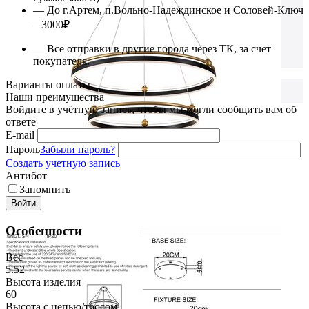
— До г.Артем, п.Вольно-Надеждинское и Соловей-Ключ
– 3000₽
— Все отправки в другие города через ТК, за счет
покупателя.
Варианты оплаты
Наши преимущества
Войдите в учётную запись, чтобы мы могли сообщить вам об
ответе
E-mail
Пароль
Забыли пароль?
Создать учетную запись
Антибот
Запомнить
Войти
Особенности
Вес
5.52
Высота изделия
60
Высота с цепью/тросом