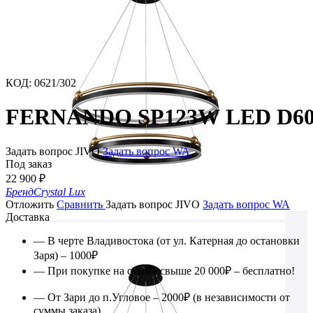
КОД
:
0621/302
FERNANDO SP123W LED D6
Задать вопрос JIVO
Задать вопрос WA
Под заказ
22 900
₽
Бренд
Crystal Lux
Отложить
Сравнить
Задать вопрос JIVO
Задать вопрос WA
Доставка
— В черте Владивостока (от ул. Катерная до остановки
Заря) – 1000₽
— При покупке на сумму свыше 20 000₽ – бесплатно!
— От Зари до п.Угловое – 2000₽ (в независимости от
суммы заказа)