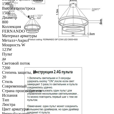
1560
Высота цепи/троса
1500
Диаметр
800
Коллекция
FERNANDO
Материал арматуры
Металл+Акрил
Мощность W
123W
Пульт
да
Световой поток
7200
Степень защиты, IP
20
Стиль
Современный
Страна производителя
Испания
Тип
Люстра
Цвет арматуры
Черный+золото