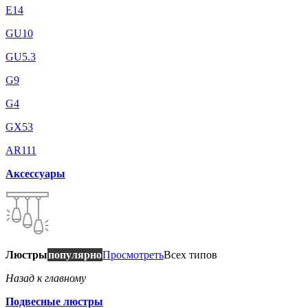
E14
GU10
GU5.3
G9
G4
GX53
AR111
Аксессуары
Люстры
популярно
Просмотреть
Всех типов
Назад к главному
Подвесные люстры