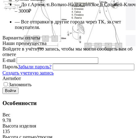
— До г.Артем, п.Вольно-Надеждинское и Соловей-Ключ
– 3000₽
— Все отправки в другие города через ТК, за счет
покупателя.
Варианты оплаты
Наши преимущества
Войдите в учётную запись, чтобы мы могли сообщить вам об
ответе
E-mail
Пароль
Забыли пароль?
Создать учетную запись
Антибот
Запомнить
Войти
Особенности
Вес
9.78
Высота изделия
135
Высота с цепью/тросом