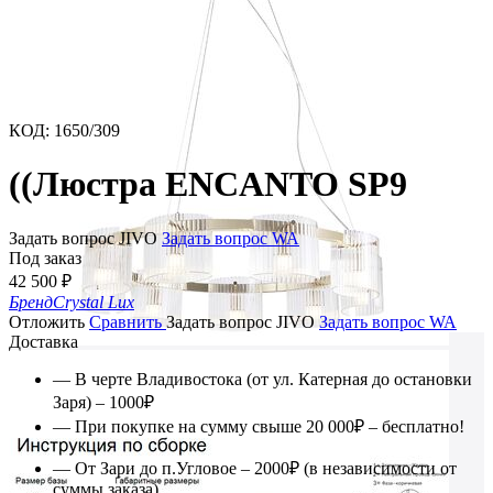
КОД
:
1650/309
((Люстра ENCANTO SP9
Задать вопрос JIVO
Задать вопрос WA
Под заказ
42 500
₽
Бренд
Crystal Lux
Отложить
Сравнить
Задать вопрос JIVO
Задать вопрос WA
Доставка
— В черте Владивостока (от ул. Катерная до остановки
Заря) – 1000₽
— При покупке на сумму свыше 20 000₽ – бесплатно!
— От Зари до п.Угловое – 2000₽ (в независимости от
суммы заказа)