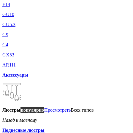
E14
GU10
GU5.3
G9
G4
GX53
AR111
Аксессуары
Люстры
популярно
Просмотреть
Всех типов
Назад к главному
Подвесные люстры