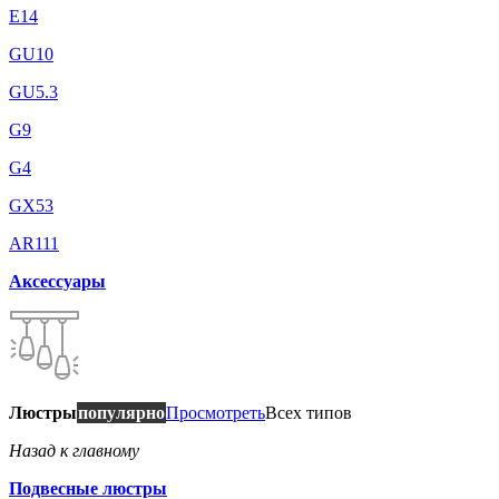
E14
GU10
GU5.3
G9
G4
GX53
AR111
Аксессуары
Люстры
популярно
Просмотреть
Всех типов
Назад к главному
Подвесные люстры